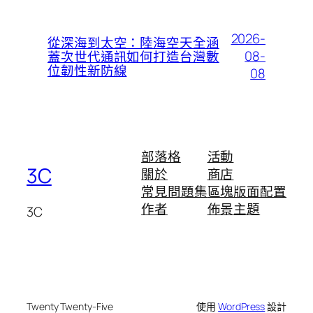
2026-
從深海到太空：陸海空天全涵
08-
蓋次世代通訊如何打造台灣數
位韌性新防線
08
部落格
活動
3C
關於
商店
常見問題集
區塊版面配置
作者
佈景主題
3C
Twenty Twenty-Five
使用
WordPress
設計