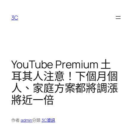
跳
至
3C
主
要
內
容
YouTube Premium 土
耳其人注意！下個月個
人、家庭方案都將調漲
將近一倍
作者:
admin
分類:
3C資訊