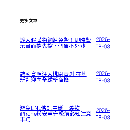
更多文章
2026-
誤入假購物網站免驚！即時警
示畫面搶先擋下個資不外洩
08-08
2026-
跨國資源注入桃園青創 在地
新創迎向全球新商機
08-08
避免LINE傳訊中斷！舊款
2026-
iPhone與安卓升級前必知注意
08-08
事項