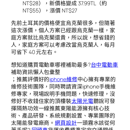
NT$28），新價格變成 37.99TL（約
NT$55），漲價 NT$27
先前土耳其的價格便宜烏克蘭很多，但隨著
這次漲價，個人方案已經跟烏克蘭一樣，家
庭方案就比烏克蘭還貴，所以說，想省錢的
人，家庭方案可以考慮改當烏克蘭人，每月
可省下 40 元左右。
想知道購買電動車哪裡補助最多?
台中電動車
補助資訊懶人包彙整
；推薦評價好的
iphone維修
中心擁有專業的
維修技術團隊，同時聘請資深iphone手機維
修專家，現場說明手機問題，快速修理，沒
修好不收錢住家的頂樓裝
太陽光電
聽說可發
揮隔熱功效一線推薦東陽能源擁有核心技
術、產品研發、系統規劃設置、專業團隊的
太陽能發電廠商。
網頁設計
一頭霧水該從何
著手呢?
回頭車
貨運收費標準宇安交通關係