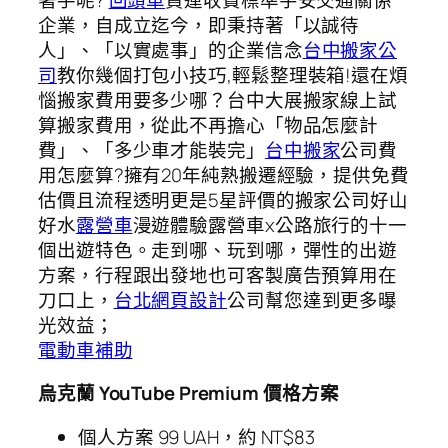
企業，自成立迄今，即秉持著「以誠待
人」、「以實處事」的企業信念
台中搬家公
司
教你幾個打包小技巧,輕鬆整理裝箱!還在煩
惱搬家費用要多少哪？台中大展搬家線上試
算搬家費用，從此不再擔心「物品怎麼計
費」、「多少車才能裝完」
台中搬家
公司費
用怎麼算?擁有20年純熟搬遷經驗，提供免費
估價且流程透明更是5星評價的搬家公司好山
好水
露營車
漫遊體驗露營車x公路旅行的十一
個出遊特色。走到哪、玩到哪，彈性的出遊
方案，行程跟出發地也可客製廣告預算用在
刀口上，
台北網頁設計
公司幫您達到更多曝
光效益；
電動車補助
烏克蘭 YouTube Premium 價格方案
個人方案 99 UAH，約 NT$83