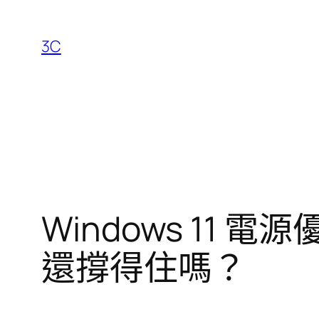
跳
至
3C
主
要
內
容
Windows 11
還撐得住嗎？