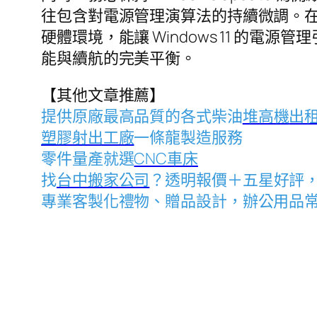
往包含對電源管理演算法的持續微調。
硬體環境，能讓 Windows 11 
能與續航的完美平衡。
【其他文章推薦】
提供原廠最高品質的各式柴油
堆高機
出
塑膠射出工廠
一條龍製造服務
零件量產就選
CNC車床
找
台中搬家公司
？透明報價＋五星好評
專業客製化禮物、贈品設計，辦公用品