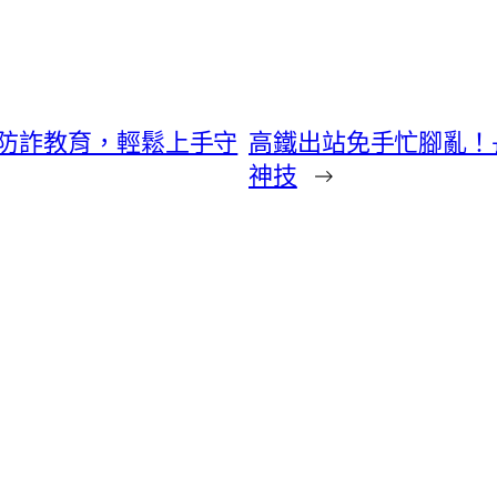
防詐教育，輕鬆上手守
高鐵出站免手忙腳亂！
神技
→