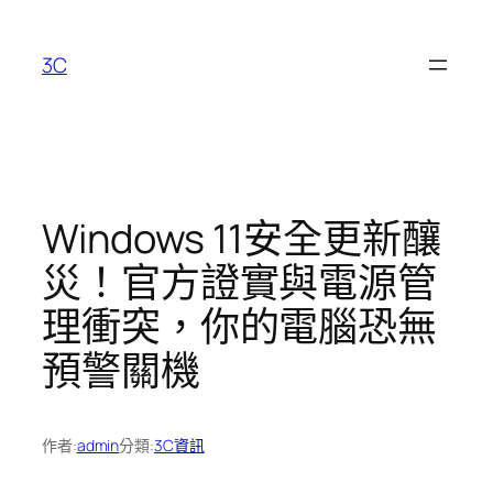
跳
至
3C
主
要
內
容
Windows 11安全更新釀
災！官方證實與電源管
理衝突，你的電腦恐無
預警關機
作者:
admin
分類:
3C資訊