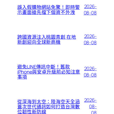
2026-
誤入假購物網站免驚！即時警
示畫面搶先擋下個資不外洩
08-08
2026-
跨國資源注入桃園青創 在地
新創迎向全球新商機
08-08
避免LINE傳訊中斷！舊款
2026-
iPhone與安卓升級前必知注意
08-08
事項
2026-
從深海到太空：陸海空天全涵
08-
蓋次世代通訊如何打造台灣數
位韌性新防線
08