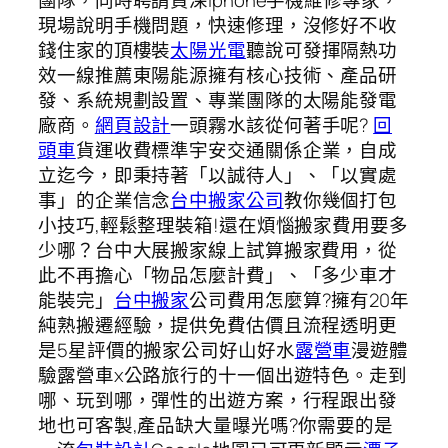
現場說明手機問題，快速修理，沒修好不收
錢住家的頂樓裝
太陽光電
聽說可發揮隔熱功
效一線推薦東陽能源擁有核心技術、產品研
發、系統規劃設置、專業團隊的太陽能發電
廠商。
網頁設計
一頭霧水該從何著手呢?
回
頭車
貨運收費標準宇安交通關係企業，自成
立迄今，即秉持著「以誠待人」、「以實處
事」的企業信念
台中搬家公司
教你幾個打包
小技巧,輕鬆整理裝箱!還在煩惱搬家費用要多
少哪？台中大展搬家線上試算搬家費用，從
此不再擔心「物品怎麼計費」、「多少車才
能裝完」
台中搬家
公司費用怎麼算?擁有20年
純熟搬遷經驗，提供免費估價且流程透明更
是5星評價的搬家公司好山好水
露營車
漫遊體
驗露營車x公路旅行的十一個出遊特色。走到
哪、玩到哪，彈性的出遊方案，行程跟出發
地也可客製,產品缺大量曝光嗎?你需要的是