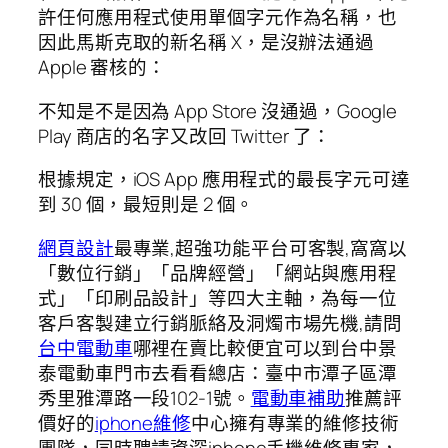
許任何應用程式使用單個字元作為名稱，也
因此馬斯克取的新名稱 X，是沒辦法通過
Apple 審核的：
不知是不是因為 App Store 沒通過，Google
Play 商店的名字又改回 Twitter 了：
根據規定，iOS App 應用程式的最長字元可達
到 30 個，最短則是 2 個。
網頁設計
最專業,超強功能平台可客製,窩窩以
「數位行銷」「品牌經營」「網站與應用程
式」「印刷品設計」等四大主軸，為每一位
客戶客製建立行銷脈絡及洞燭市場先機,請問
台中電動車
哪裡在賣比較便宜可以到台中景
泰電動車門市去看看總店：臺中市潭子區潭
秀里雅潭路一段102-1號。
電動車補助
推薦評
價好的
iphone維修
中心擁有專業的維修技術
團隊，同時聘請資深iphone手機維修專家，