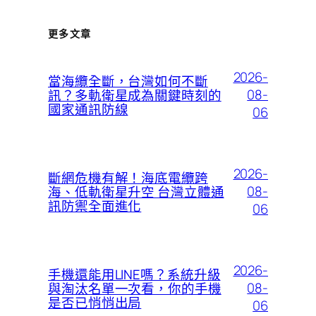
更多文章
2026-
當海纜全斷，台灣如何不斷
08-
訊？多軌衛星成為關鍵時刻的
國家通訊防線
06
2026-
斷網危機有解！海底電纜跨
08-
海、低軌衛星升空 台灣立體通
訊防禦全面進化
06
2026-
手機還能用LINE嗎？系統升級
08-
與淘汰名單一次看，你的手機
是否已悄悄出局
06