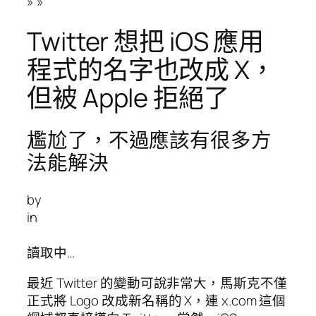
»
»
Twitter 想把 iOS 應用
程式的名字也改成 X，
但被 Apple 拒絕了
尷尬了，不過應該有很多方
法能解決
by
in
讀取中…
最近 Twitter 的變動可說非常大，馬斯克不僅
正式將 Logo 改成新名稱的 X，連 x.com 這個