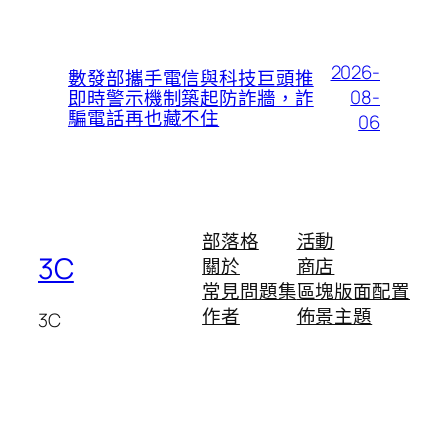
2026-
數發部攜手電信與科技巨頭推
08-
即時警示機制築起防詐牆，詐
騙電話再也藏不住
06
部落格
活動
3C
關於
商店
常見問題集
區塊版面配置
作者
佈景主題
3C