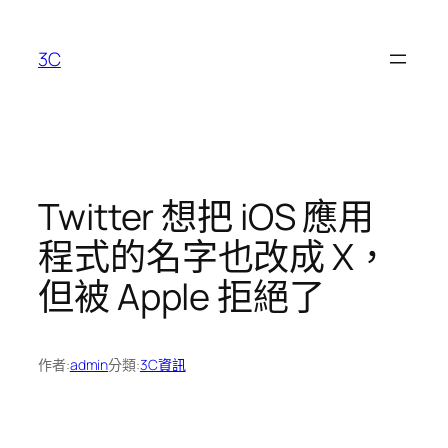
跳
至
3C
主
要
內
容
Twitter 想把 iOS 應用
程式的名字也改成 X，
但被 Apple 拒絕了
作者:
admin
分類:
3C資訊