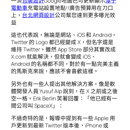
一流
包裝設計
Google地圖已可更新顯示
潭子
電動車
充電站設置地點!!廣告預算用在刀口
上，
台北網頁設計
公司幫您達到更多曝光效
益
這也代表說，無論是網站、iOS 和 Android，
Twitter 的 Logo 都已經變成 X，但名字還是
維持 Twitter。雖然 App Store 部分其實改成
X.com 就能解決，但就會變成 iOS、
Android 的名稱都不同，對於有一點完美主義
的馬斯克來說，應該不會喜歡這樣。
另外也有一些人提出其他解決方案，像是軟
體開發人員 Yusuf Alp 說到，在 X 之前或之後
空一格。Erik Berlin 笑著回覆：「他已經有一
間公司叫 SpaceX」：
不過奇特的是，報導中提到有一些 Apple 用
戶更新到最新 Twitter 版本後，iPhone 或