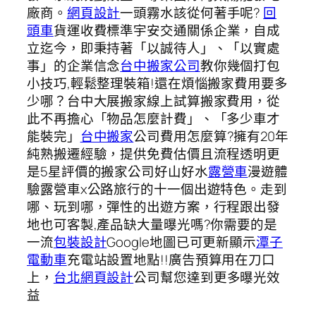
廠商。
網頁設計
一頭霧水該從何著手呢?
回
頭車
貨運收費標準宇安交通關係企業，自成
立迄今，即秉持著「以誠待人」、「以實處
事」的企業信念
台中搬家公司
教你幾個打包
小技巧,輕鬆整理裝箱!還在煩惱搬家費用要多
少哪？台中大展搬家線上試算搬家費用，從
此不再擔心「物品怎麼計費」、「多少車才
能裝完」
台中搬家
公司費用怎麼算?擁有20年
純熟搬遷經驗，提供免費估價且流程透明更
是5星評價的搬家公司好山好水
露營車
漫遊體
驗露營車x公路旅行的十一個出遊特色。走到
哪、玩到哪，彈性的出遊方案，行程跟出發
地也可客製,產品缺大量曝光嗎?你需要的是
一流
包裝設計
Google地圖已可更新顯示
潭子
電動車
充電站設置地點!!廣告預算用在刀口
上，
台北網頁設計
公司幫您達到更多曝光效
益