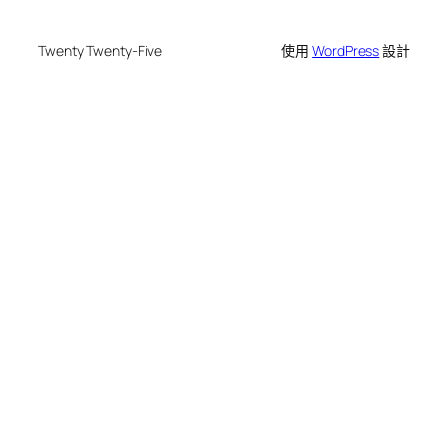
Twenty Twenty-Five
使用
WordPress
設計