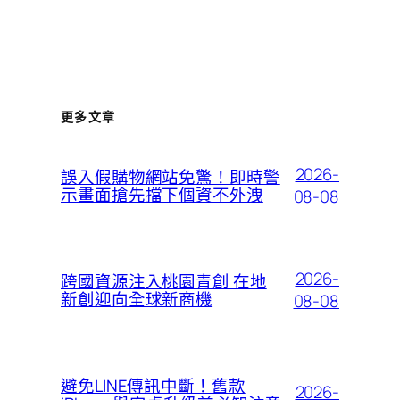
更多文章
2026-
誤入假購物網站免驚！即時警
示畫面搶先擋下個資不外洩
08-08
2026-
跨國資源注入桃園青創 在地
新創迎向全球新商機
08-08
避免LINE傳訊中斷！舊款
2026-