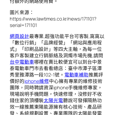
付額外的網路使用費。
圖片來源：
https://www.lawtimes.co.kr/news/171101?
serial=171101
網頁設計
最專業,超強功能平台可客製,窩窩以
「數位行銷」「品牌經營」「網站與應用程
式」「印刷品設計」等四大主軸，為每一位
客戶客製建立行銷脈絡及洞燭市場先機,請問
台中電動車
哪裡在賣比較便宜可以到台中景
泰電動車門市去看看總店：臺中市潭子區潭
秀里雅潭路一段102-1號。
電動車補助
推薦評
價好的
iphone維修
中心擁有專業的維修技術
團隊，同時聘請資深iphone手機維修專家，
現場說明手機問題，快速修理，沒修好不收
錢住家的頂樓裝
太陽光電
聽說可發揮隔熱功
效一線推薦東陽能源擁有核心技術、產品研
發、系統規劃設置、專業團隊的太陽能發電