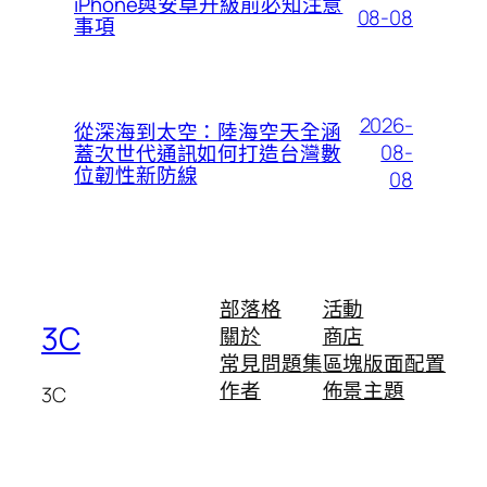
iPhone與安卓升級前必知注意
08-08
事項
2026-
從深海到太空：陸海空天全涵
08-
蓋次世代通訊如何打造台灣數
位韌性新防線
08
部落格
活動
3C
關於
商店
常見問題集
區塊版面配置
作者
佈景主題
3C