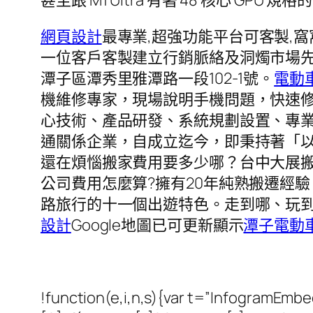
網頁設計
最專業,超強功能平台可客製,
一位客戶客製建立行銷脈絡及洞燭市場先
潭子區潭秀里雅潭路一段102-1號。
電動
機維修專家，現場說明手機問題，快速
心技術、產品研發、系統規劃設置、專
通關係企業，自成立迄今，即秉持著「
還在煩惱搬家費用要多少哪？台中大展
公司費用怎麼算?擁有20年純熟搬遷經
路旅行的十一個出遊特色。走到哪、玩到
設計
Google地圖已可更新顯示
潭子電動
!function(e,i,n,s){var t=”InfogramEm