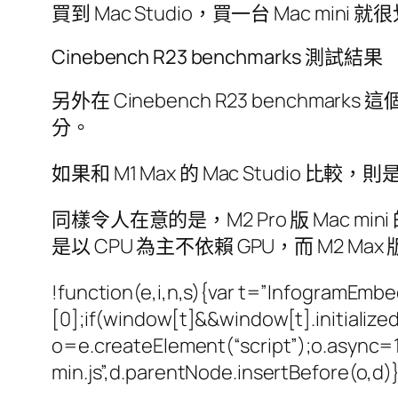
買到 Mac Studio，買一台 Mac mini
Cinebench R23 benchmarks 測試結果
另外在 Cinebench R23 benchmark
分。
如果和 M1 Max 的 Mac Studio 比較
同樣令人在意的是，M2 Pro 版 Mac min
是以 CPU 為主不依賴 GPU，而 M2 Max 版 M
!function(e,i,n,s){var t=”InfogramEm
[0];if(window[t]&&window[t].initializ
o=e.createElement(“script”);o.async=1
min.js”,d.parentNode.insertBefore(o,d