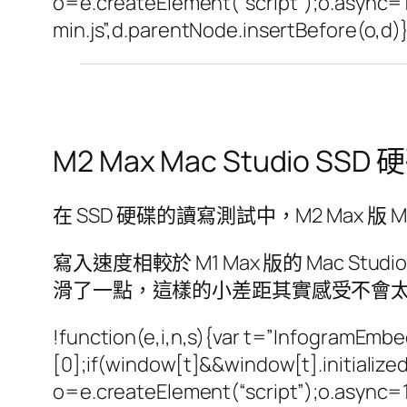
o=e.createElement(“script”);o.async=1
min.js”,d.parentNode.insertBefore(o,d
M2 Max Mac Studio S
在 SSD 硬碟的讀寫測試中，M2 Max 版 M
寫入速度相較於 M1 Max 版的 Mac 
滑了一點，這樣的小差距其實感受不會
!function(e,i,n,s){var t=”InfogramEm
[0];if(window[t]&&window[t].initializ
o=e.createElement(“script”);o.async=1