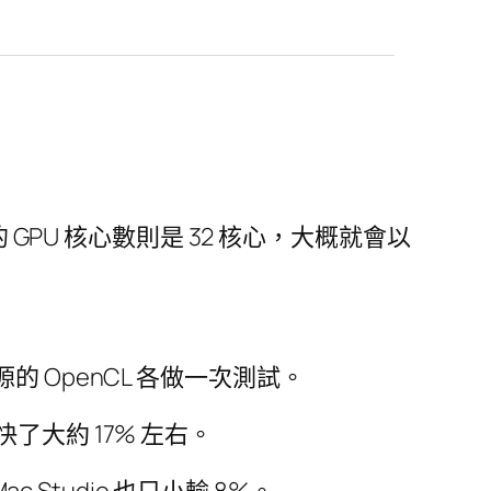
 最接近的 GPU 核心數則是 32 核心，大概就會以
及開源的 OpenCL 各做一次測試。
異，快了大約 17% 左右。
 Mac Studio 也只小輸 8%。