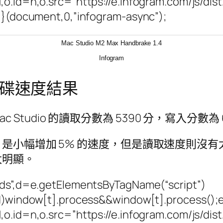
,o.id=n,o.src=”https://e.infogram.com/js/di
)}}(document,0,”infogram-async”);
Mac Studio M2 Max Handbrake 1.4
Infogram
SD 硬碟速度結果
ac Studio 的讀取分數為 5390 分，寫入分數為 
Studio 是小幅增加 5% 的速度，但是讀取速
太明顯。
beds”,d=e.getElementsByTagName(“script”)
ed)window[t].process&&window[t].process();el
,o.id=n,o.src=”https://e.infogram.com/js/di