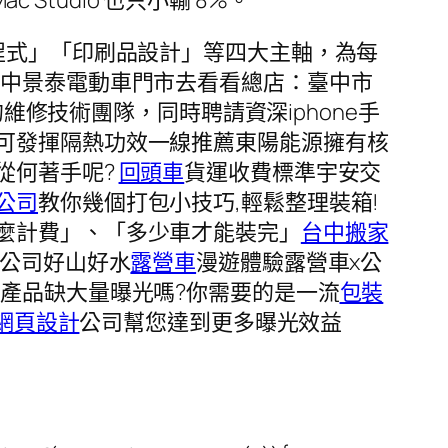
程式」「印刷品設計」等四大主軸，為每
台中景泰電動車門市去看看總店：臺中市
維修技術團隊，同時聘請資深iphone手
可發揮隔熱功效一線推薦東陽能源擁有核
從何著手呢?
回頭車
貨運收費標準宇安交
公司
教你幾個打包小技巧,輕鬆整理裝箱!
麼計費」、「多少車才能裝完」
台中搬家
家公司好山好水
露營車
漫遊體驗露營車x公
產品缺大量曝光嗎?你需要的是一流
包裝
網頁設計
公司幫您達到更多曝光效益