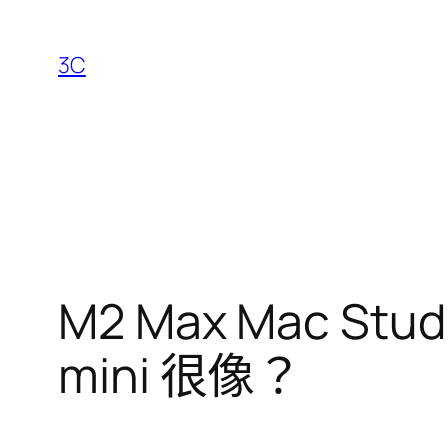
跳
至
3C
主
要
內
容
M2 Max Mac 
mini 很像？