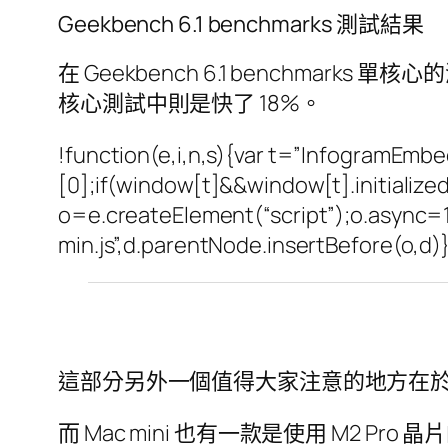
Geekbench 6.1 benchmarks 測試結果
在 Geekbench 6.1 benchmarks 單核
核心測試中則是快了 18%。
!function(e,i,n,s){var t=”InfogramEm
[0];if(window[t]&&window[t].initializ
o=e.createElement(“script”);o.async=1
min.js”,d.parentNode.insertBefore(o,d
這部分另外一個值得大家注意的地方在於，M2 Max
而 Mac mini 也有一款是使用 M2