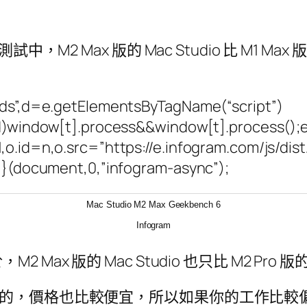
心的測試中，M2 Max 版的 Mac Studio 比 M1 Ma
beds”,d=e.getElementsByTagName(“script”)
ed)window[t].process&&window[t].process();el
,o.id=n,o.src=”https://e.infogram.com/js/di
)}}(document,0,”infogram-async”);
Mac Studio M2 Max Geekbench 6
Infogram
 版的 Mac Studio 也只比 M2 Pro 版的 M
 Pro 晶片的，價格也比較便宜，所以如果你的工作比