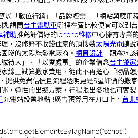
窩窩以「數位行銷」「品牌經營」「網站與應用
機,請問
台中電動車
哪裡在賣比較便宜可以到
車補助
推薦評價好的
iphone維修
中心擁有專業的
修理，沒修好不收錢住家的頂樓裝
太陽光電
聽說
業團隊的太陽能發電廠商。
網頁設計
一頭霧水該
以誠待人」、「以實處事」的企業信念
台中搬家
搬家線上試算搬家費用，從此不再擔心「物品怎
驗，提供免費估價且流程透明更是5星評價的搬
哪，彈性的出遊方案，行程跟出發地也可客製,
車
充電站設置地點!!廣告預算用在刀口上，
台北
beds”,d=e.getElementsByTagName(“script”)