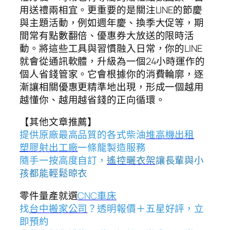
用送禮兩相宜。更重要的是關注LINE的節慶
與主題活動，例如週年慶、換季大促等，期
間常有點數翻倍、優惠券大放送的限時活
動。將這些工具與習慣融入日常，你的LINE
就會從通訊軟體，升級為一個24小時運作的
個人省錢管家。它會根據你的消費輪廓，逐
漸讓相關優惠更精準地出現，形成一個越用
越懂你、越用越省錢的正向循環。
【其他文章推薦】
提供原廠最高品質的各式柴油
堆高機
出租
塑膠射出工廠
一條龍製造服務
隨手一按高度自訂，
遙控曬衣架
讓長輩與小
孩都能輕鬆晾衣
零件量產就選
CNC車床
找
台中搬家公司
？透明報價＋五星好評，立
即預約