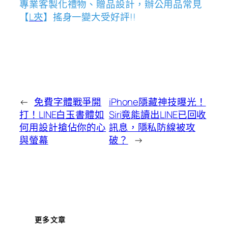
專業客製化禮物、贈品設計，辦公用品常見
【
L夾
】搖身一變大受好評!!
←
免費字體戰爭開
iPhone隱藏神技曝光！
打！LINE白玉書體如
Siri竟能讀出LINE已回收
何用設計搶佔你的心
訊息，隱私防線被攻
與螢幕
破？
→
更多文章