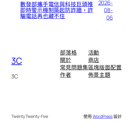
2026-
數發部攜手電信與科技巨頭推
08-
即時警示機制築起防詐牆，詐
騙電話再也藏不住
06
部落格
活動
3C
關於
商店
常見問題集
區塊版面配置
作者
佈景主題
3C
Twenty Twenty-Five
使用
WordPress
設計