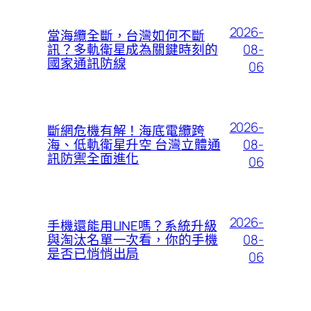
2026-
當海纜全斷，台灣如何不斷
08-
訊？多軌衛星成為關鍵時刻的
國家通訊防線
06
2026-
斷網危機有解！海底電纜跨
08-
海、低軌衛星升空 台灣立體通
訊防禦全面進化
06
2026-
手機還能用LINE嗎？系統升級
08-
與淘汰名單一次看，你的手機
是否已悄悄出局
06