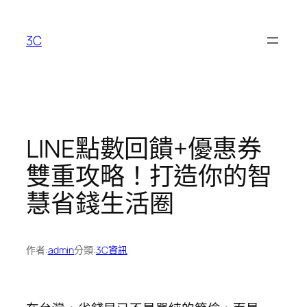
跳
至
3C
主
要
內
容
LINE點數回饋+優惠券
雙重攻略！打造你的智
慧省錢生活圈
作者:
admin
分類:
3C資訊