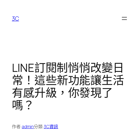
跳
至
3C
主
要
內
容
LINE訂閱制悄悄改變日
常！這些新功能讓生活
有感升級，你發現了
嗎？
作者:
admin
分類:
3C資訊