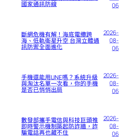
國家通訊防線
06
2026-
斷網危機有解！海底電纜跨
08-
海、低軌衛星升空 台灣立體通
訊防禦全面進化
06
2026-
手機還能用LINE嗎？系統升級
08-
與淘汰名單一次看，你的手機
是否已悄悄出局
06
2026-
數發部攜手電信與科技巨頭推
08-
即時警示機制築起防詐牆，詐
騙電話再也藏不住
06