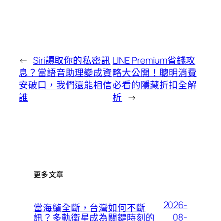
←
Siri讀取你的私密訊
LINE Premium省錢攻
息？當語音助理變成資
略大公開！聰明消費
安破口，我們還能相信
必看的隱藏折扣全解
誰
析
→
更多文章
2026-
當海纜全斷，台灣如何不斷
08-
訊？多軌衛星成為關鍵時刻的