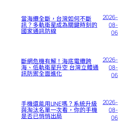
2026-
當海纜全斷，台灣如何不斷
08-
訊？多軌衛星成為關鍵時刻的
國家通訊防線
06
2026-
斷網危機有解！海底電纜跨
08-
海、低軌衛星升空 台灣立體通
訊防禦全面進化
06
2026-
手機還能用LINE嗎？系統升級
08-
與淘汰名單一次看，你的手機
是否已悄悄出局
06