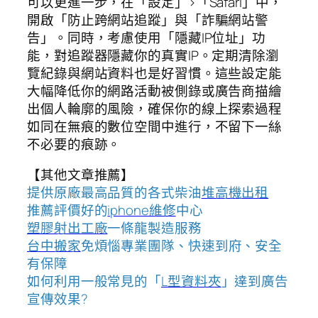
可以更進一步，在「設定」>「Safari」中，
開啟「防止跨網站追蹤」與「詐騙網站警
告」。同時，考慮使用「隱藏IP位址」功
能，對追蹤器隱藏你的真實IP。定期清除瀏
覽紀錄與網站資料也是好習慣。這些設定能
大幅降低你的網路活動被側錄或廣告商描繪
出個人輪廓的風險，確保你的線上探索過程
如同在無痕的數位空間中進行，不留下一絲
不必要的痕跡。
【其他文章推薦】
提供原廠最高品質的各式柴油
堆高機
出租
推薦評價好的
iphone維修
中心
塑膠射出工廠
一條龍製造服務
台中搬家
免煩惱專業團隊、快速到府、安全
有保障
如何利用一般常見的「
L型資料夾
」達到廣告
宣傳效果?