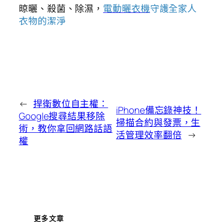
晾曬、殺菌、除濕，
電動曬衣機
守護全家人
衣物的潔淨
←
捍衛數位自主權：
iPhone備忘錄神技！
Google搜尋結果移除
掃描合約與發票，生
術，教你拿回網路話語
活管理效率翻倍
→
權
更多文章