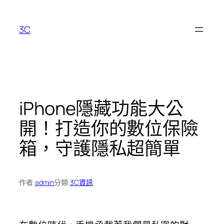
跳
至
3C
主
要
內
容
iPhone隱藏功能大公
開！打造你的數位保險
箱，守護隱私超簡單
作者:
admin
分類:
3C資訊