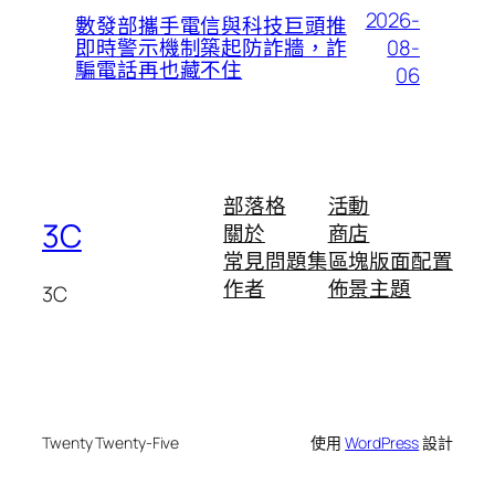
2026-
數發部攜手電信與科技巨頭推
08-
即時警示機制築起防詐牆，詐
騙電話再也藏不住
06
部落格
活動
3C
關於
商店
常見問題集
區塊版面配置
作者
佈景主題
3C
Twenty Twenty-Five
使用
WordPress
設計