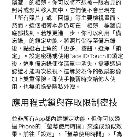
隱藏」的相簿。你可以將不想被一眼看見的
照片或影片移入其中，它們便不會出現在
「所有照片」或「回憶」等主要檢視畫面。
然而，這個相簿本身仍可在「相簿」標籤頁
底部找到。若想更進一步，你可以利用「備
忘錄」的鎖定功能。將照片儲存至備忘錄
後，點選右上角的「更多」按鈕，選擇「鎖
定」。設定密碼或使用Face ID/Touch ID鎖定
後，這則備忘錄便從清單中消失，需要透過
認證才能再次檢視。這等於為你的敏感影像
加上雙重保險，即使手機暫時交給他人使
用，也無須擔憂隱私外洩。
應用程式鎖與存取限制密技
並非所有App都內建鎖定功能，但你可以透
過iPhone的「螢幕使用時間」來達成類似效
果。前往「設定」>「螢幕使用時間」>「為