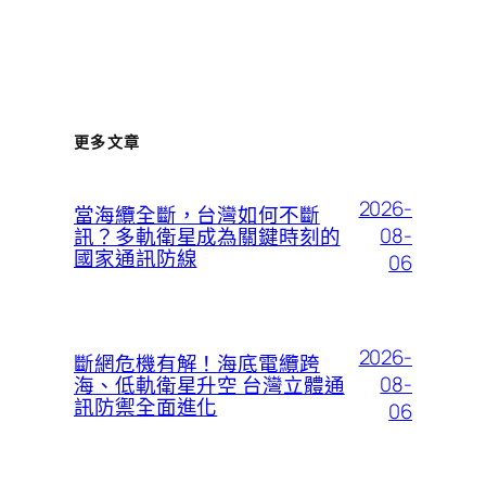
更多文章
2026-
當海纜全斷，台灣如何不斷
08-
訊？多軌衛星成為關鍵時刻的
國家通訊防線
06
2026-
斷網危機有解！海底電纜跨
08-
海、低軌衛星升空 台灣立體通
訊防禦全面進化
06