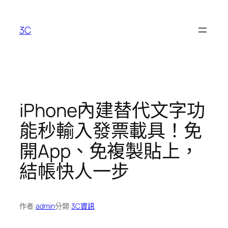
跳
至
3C
主
要
內
容
iPhone內建替代文字功
能秒輸入發票載具！免
開App、免複製貼上，
結帳快人一步
作者:
admin
分類:
3C資訊