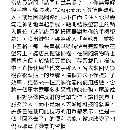
當店員詢問「請問有載具嗎？」，你無需解
鎖手機、慌張地尋找App圖示、等待條碼載
入，或是因為網路訊號不佳而卡住。你只需
氣定神閒地拿起手機，點開結帳螢幕上的輸
入欄位（或請店員將掃碼器對準你的手機螢
幕），喚出鍵盤，輕輕輸入「#載具」並按
下空格，那一長串載具號碼便會完整顯示在
螢幕上，讓店員輕鬆掃描。在網路購物時也
同樣方便，於結帳頁面的「發票載具」欄位
中，直接使用替代文字輸入，省去來回切換
視窗複製貼上的步驟。這個方法不僅提升了
效率，更帶來一種流暢從容的使用體驗。它
將一個原本需要多步驟操作的任務，壓縮成
一個近乎條件反射的簡單動作，讓科技真正
服務於人，而不是讓人去適應科技的繁瑣。
許多已經使用此技巧的用戶都表示，這是一
個「回不去了」的便利功能，徹底改變了他
們索取電子發票的習慣。