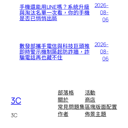
2026-
手機還能用LINE嗎？系統升級
08-
與淘汰名單一次看，你的手機
是否已悄悄出局
06
2026-
數發部攜手電信與科技巨頭推
08-
即時警示機制築起防詐牆，詐
騙電話再也藏不住
06
部落格
活動
3C
關於
商店
常見問題集
區塊版面配置
作者
佈景主題
3C