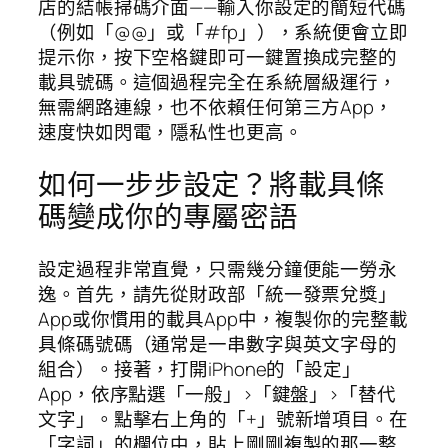
店的結帳掃碼介面——輸入你設定的簡短代碼
（例如「@@」或「#fp」），系統便會立即
提示你，按下空格鍵即可一鍵置換成完整的
載具號碼。這個過程完全在系統層級運行，
無需網路連線，也不依賴任何第三方App，
速度快如閃電，隱私性也更高。
如何一步步設定？將載具條
碼變成你的專屬密語
設定過程非常直覺，只需幾分鐘便能一勞永
逸。首先，請先從財政部「統一發票兌獎」
App或你慣用的載具App中，複製你的完整載
具條碼號碼（通常是一串數字與英文字母的
組合）。接著，打開iPhone的「設定」
App，依序點選「一般」>「鍵盤」>「替代
文字」。點擊右上角的「+」號新增項目。在
「字詞」的欄位中，貼上剛剛複製的那一整