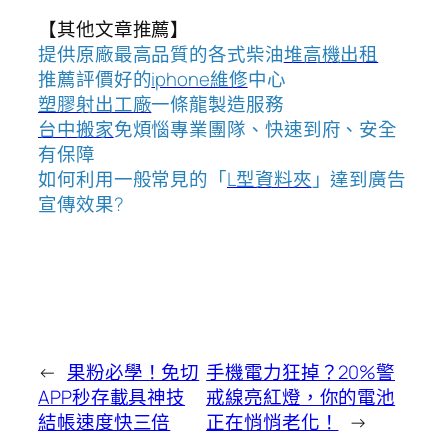
【其他文章推薦】
提供原廠最高品質的各式柴油
堆高機
出租
推薦評價好的
iphone維修
中心
塑膠射出工廠
一條龍製造服務
台中搬家
免煩惱專業團隊、快速到府、安全
有保障
如何利用一般常見的「
L型資料夾
」達到廣告
宣傳效果?
←
果粉必學！免切
手機電力狂掉？20%警
APP秒存載具神技
戒線亮紅燈，你的電池
結帳速度快三倍
正在悄悄老化！
→