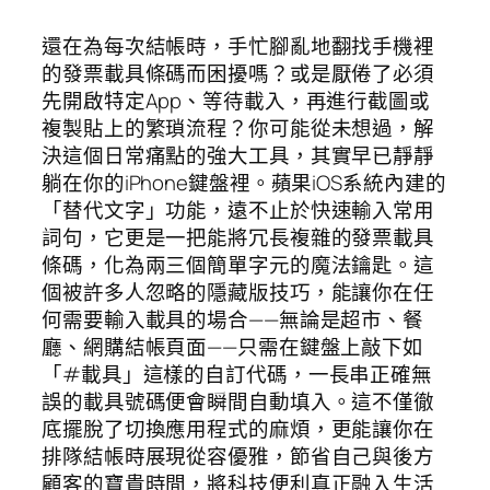
還在為每次結帳時，手忙腳亂地翻找手機裡
的發票載具條碼而困擾嗎？或是厭倦了必須
先開啟特定App、等待載入，再進行截圖或
複製貼上的繁瑣流程？你可能從未想過，解
決這個日常痛點的強大工具，其實早已靜靜
躺在你的iPhone鍵盤裡。蘋果iOS系統內建的
「替代文字」功能，遠不止於快速輸入常用
詞句，它更是一把能將冗長複雜的發票載具
條碼，化為兩三個簡單字元的魔法鑰匙。這
個被許多人忽略的隱藏版技巧，能讓你在任
何需要輸入載具的場合——無論是超市、餐
廳、網購結帳頁面——只需在鍵盤上敲下如
「#載具」這樣的自訂代碼，一長串正確無
誤的載具號碼便會瞬間自動填入。這不僅徹
底擺脫了切換應用程式的麻煩，更能讓你在
排隊結帳時展現從容優雅，節省自己與後方
顧客的寶貴時間，將科技便利真正融入生活