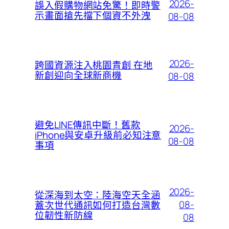
2026-
誤入假購物網站免驚！即時警
示畫面搶先擋下個資不外洩
08-08
2026-
跨國資源注入桃園青創 在地
新創迎向全球新商機
08-08
避免LINE傳訊中斷！舊款
2026-
iPhone與安卓升級前必知注意
08-08
事項
2026-
從深海到太空：陸海空天全涵
08-
蓋次世代通訊如何打造台灣數
位韌性新防線
08