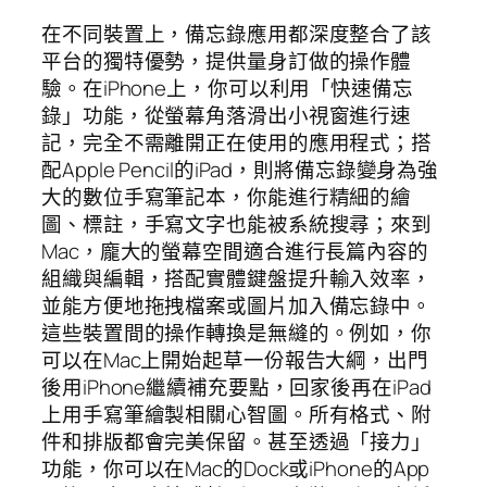
在不同裝置上，備忘錄應用都深度整合了該
平台的獨特優勢，提供量身訂做的操作體
驗。在iPhone上，你可以利用「快速備忘
錄」功能，從螢幕角落滑出小視窗進行速
記，完全不需離開正在使用的應用程式；搭
配Apple Pencil的iPad，則將備忘錄變身為強
大的數位手寫筆記本，你能進行精細的繪
圖、標註，手寫文字也能被系統搜尋；來到
Mac，龐大的螢幕空間適合進行長篇內容的
組織與編輯，搭配實體鍵盤提升輸入效率，
並能方便地拖拽檔案或圖片加入備忘錄中。
這些裝置間的操作轉換是無縫的。例如，你
可以在Mac上開始起草一份報告大綱，出門
後用iPhone繼續補充要點，回家後再在iPad
上用手寫筆繪製相關心智圖。所有格式、附
件和排版都會完美保留。甚至透過「接力」
功能，你可以在Mac的Dock或iPhone的App