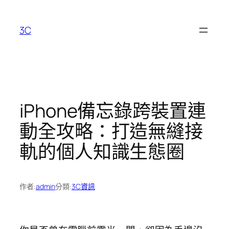
跳
至
3C
主
要
內
容
iPhone備忘錄跨裝置連
動全攻略：打造無縫接
軌的個人知識生態圈
作者:
admin
分類:
3C資訊