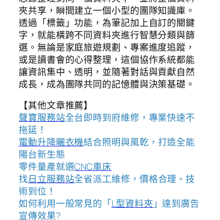
夾共享，瞬間建立一個小型的團隊知識庫。
透過「標籤」功能，為筆記加上自訂的關鍵
字，就能橫跨不同資料夾進行智慧分類與篩
選。無論是家庭旅遊規劃、專案進度追蹤，
或是讀書會的心得整理，這個協作系統都能
讓資訊集中、透明，並隨著對話與貢獻自然
成長，成為團隊共同的記憶體與決策基礎。
【其他文章推薦】
聲寶服務站
全台即時到府維修，專業快速不
拖延！
電動升降曬衣機
結合照明與風乾，打造全能
陽台新生態
零件量產就選
CNC車床
找
日立服務站
全省派工維修，價格合理、技
術到位！
如何利用一般常見的「
L型資料夾
」達到廣告
宣傳效果?