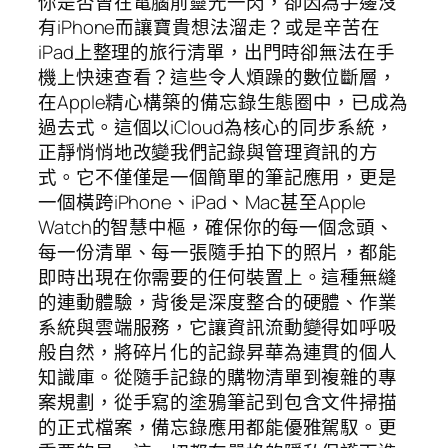
你是否曾在電腦前靈光一閃，卻因為手邊沒
有iPhone而讓寶貴想法溜走？或是辛苦在
iPad上整理的旅行清單，出門時卻無法在手
機上快速查看？這些令人煩躁的數位斷層，
在Apple精心構築的備忘錄生態圈中，已成為
過去式。這個以iCloud為核心的同步系統，
正靜悄悄地改變我們記錄與管理資訊的方
式。它不僅僅是一個簡單的筆記應用，更是
一個橫跨iPhone、iPad、Mac甚至Apple
Watch的智慧中樞，確保你的每一個念頭、
每一份清單、每一張隨手拍下的照片，都能
即時出現在你需要的任何裝置上。這種無縫
的連動體驗，背後是深度整合的硬體、作業
系統與雲端服務，它讓資訊流動變得如呼吸
般自然，將碎片化的記錄昇華為連貫的個人
知識庫。從隨手記錄的購物清單到複雜的專
案規劃，從手寫的塗鴉筆記到包含文件掃描
的正式檔案，備忘錄應用都能優雅駕馭。更