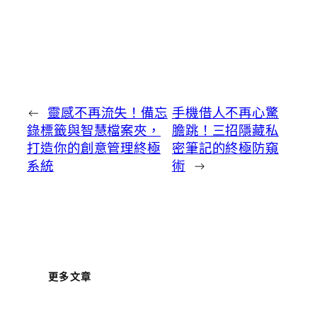
←
靈感不再流失！備忘
手機借人不再心驚
錄標籤與智慧檔案夾，
膽跳！三招隱藏私
打造你的創意管理終極
密筆記的終極防窺
系統
術
→
更多文章