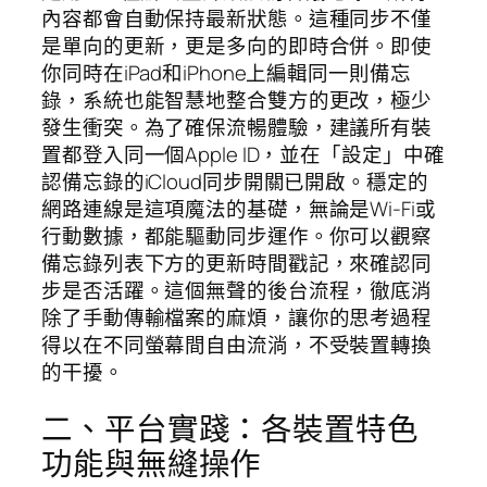
內容都會自動保持最新狀態。這種同步不僅
是單向的更新，更是多向的即時合併。即使
你同時在iPad和iPhone上編輯同一則備忘
錄，系統也能智慧地整合雙方的更改，極少
發生衝突。為了確保流暢體驗，建議所有裝
置都登入同一個Apple ID，並在「設定」中確
認備忘錄的iCloud同步開關已開啟。穩定的
網路連線是這項魔法的基礎，無論是Wi-Fi或
行動數據，都能驅動同步運作。你可以觀察
備忘錄列表下方的更新時間戳記，來確認同
步是否活躍。這個無聲的後台流程，徹底消
除了手動傳輸檔案的麻煩，讓你的思考過程
得以在不同螢幕間自由流淌，不受裝置轉換
的干擾。
二、平台實踐：各裝置特色
功能與無縫操作