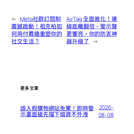
←
Meta社群訂閱制
AirTag 全面進化！連
震撼啟動！祖克柏如
線距離翻倍、警示聲
何用付費牆重塑你的
更響亮，你的防丟神
社交生活？
器升級了
→
更多文章
2026-
誤入假購物網站免驚！即時警
示畫面搶先擋下個資不外洩
08-08