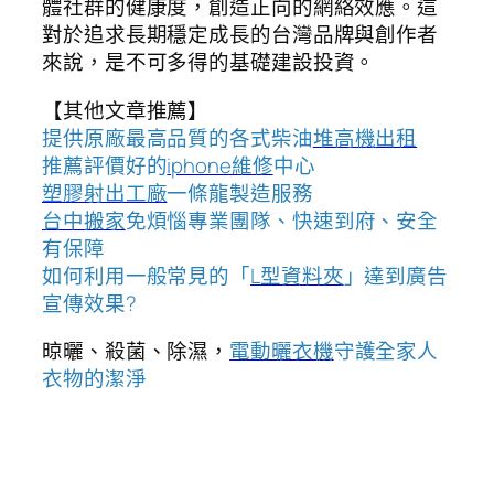
體社群的健康度，創造正向的網絡效應。這
對於追求長期穩定成長的台灣品牌與創作者
來說，是不可多得的基礎建設投資。
【其他文章推薦】
提供原廠最高品質的各式柴油
堆高機
出租
推薦評價好的
iphone維修
中心
塑膠射出工廠
一條龍製造服務
台中搬家
免煩惱專業團隊、快速到府、安全
有保障
如何利用一般常見的「
L型資料夾
」達到廣告
宣傳效果?
晾曬、殺菌、除濕，
電動曬衣機
守護全家人
衣物的潔淨