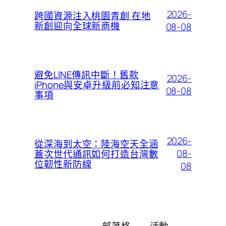
2026-
跨國資源注入桃園青創 在地
新創迎向全球新商機
08-08
避免LINE傳訊中斷！舊款
2026-
iPhone與安卓升級前必知注意
08-08
事項
2026-
從深海到太空：陸海空天全涵
08-
蓋次世代通訊如何打造台灣數
位韌性新防線
08
部落格
活動