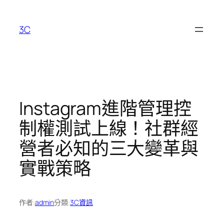
跳
至
3C
主
要
內
容
Instagram進階管理控
制權測試上線！社群經
營者必知的三大變革與
實戰策略
作者:
admin
分類:
3C資訊