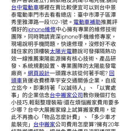
台中電動車
哪裡在賣比較便宜可以到台中景
泰電動車門市去看看總店：臺中市潭子區潭
秀里雅潭路一段102-1號。
電動車補助
推薦評
價好的
iphone維修
中心擁有專業的維修技術
團隊，同時聘請資深iphone手機維修專家，
現場說明手機問題，快速修理，沒修好不收
錢住家的頂樓裝
太陽光電
聽說可發揮隔熱功
效一線推薦東陽能源擁有核心技術、產品研
發、系統規劃設置、專業團隊的太陽能發電
廠商。
網頁設計
一頭霧水該從何著手呢?
回
頭車
貨運收費標準宇安交通關係企業，自成
立迄今，即秉持著「以誠待人」、「以實處
事」的企業信念
台中搬家公司
教你幾個打包
小技巧,輕鬆整理裝箱!還在煩惱搬家費用要多
少哪？台中大展搬家線上試算搬家費用，從
此不再擔心「物品怎麼計費」、「多少車才
能裝完」
台中搬家
公司費用怎麼算?擁有20年