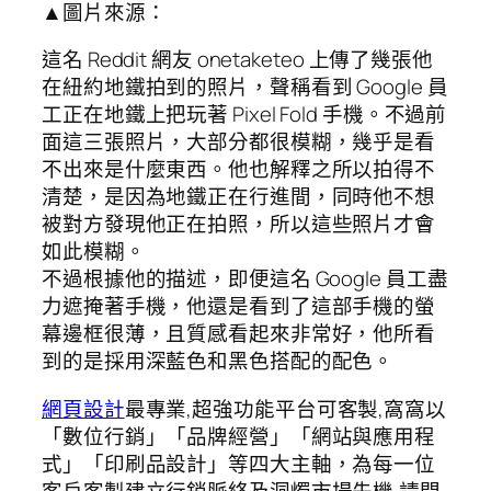
▲圖片來源：
這名 Reddit 網友 onetaketeo 上傳了幾張他
在紐約地鐵拍到的照片，聲稱看到 Google 員
工正在地鐵上把玩著 Pixel Fold 手機。不過前
面這三張照片，大部分都很模糊，幾乎是看
不出來是什麼東西。他也解釋之所以拍得不
清楚，是因為地鐵正在行進間，同時他不想
被對方發現他正在拍照，所以這些照片才會
如此模糊。
不過根據他的描述，即便這名 Google 員工盡
力遮掩著手機，他還是看到了這部手機的螢
幕邊框很薄，且質感看起來非常好，他所看
到的是採用深藍色和黑色搭配的配色。
網頁設計
最專業,超強功能平台可客製,窩窩以
「數位行銷」「品牌經營」「網站與應用程
式」「印刷品設計」等四大主軸，為每一位
客戶客製建立行銷脈絡及洞燭市場先機,請問