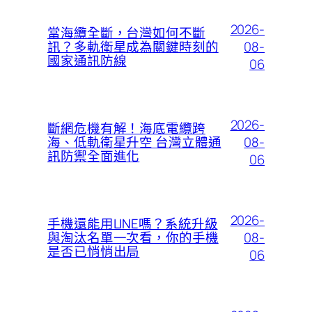
2026-
當海纜全斷，台灣如何不斷
08-
訊？多軌衛星成為關鍵時刻的
國家通訊防線
06
2026-
斷網危機有解！海底電纜跨
08-
海、低軌衛星升空 台灣立體通
訊防禦全面進化
06
2026-
手機還能用LINE嗎？系統升級
08-
與淘汰名單一次看，你的手機
是否已悄悄出局
06