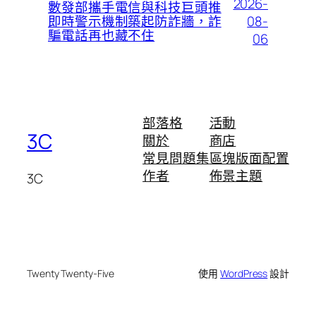
2026-
數發部攜手電信與科技巨頭推
08-
即時警示機制築起防詐牆，詐
騙電話再也藏不住
06
部落格
活動
3C
關於
商店
常見問題集
區塊版面配置
作者
佈景主題
3C
Twenty Twenty-Five
使用
WordPress
設計