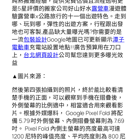
純熟搬遷經驗，提供免費估價且流程透明更
是5星評價的搬家公司好山好水
露營車
漫遊體
驗露營車x公路旅行的十一個出遊特色。走到
哪、玩到哪，彈性的出遊方案，行程跟出發
地也可客製,產品缺大量曝光嗎?你需要的是
一流
包裝設計
Google地圖已可更新顯示
潭子
電動車
充電站設置地點!!廣告預算用在刀口
上，
台北網頁設計
公司幫您達到更多曝光效
益
▲圖片來源：
然後第四張拍攝到的照片，終於能比較看清
楚手機的正面，可以觀察到手機在摺疊後，
外側螢幕的比例適中，相當適合用來觀看影
片。根據外媒爆料， Google Pixel Fold 將配
備 5.79 吋外側螢幕、內側摺疊螢幕則為 7.69
吋。 Pixel Fold 內側主螢幕的亮度最高可達
1200 尼特的峰值亮度、平均亮度則為 800 尼