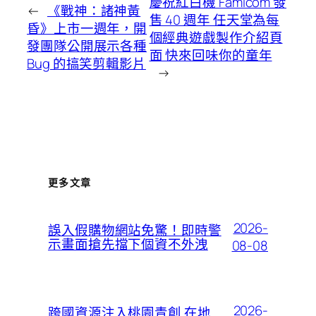
慶祝紅白機 Famicom 發
←
《戰神：諸神黃
售 40 週年 任天堂為每
昏》上市一週年，開
個經典遊戲製作介紹頁
發團隊公開展示各種
面 快來回味你的童年
Bug 的搞笑剪輯影片
→
更多文章
2026-
誤入假購物網站免驚！即時警
示畫面搶先擋下個資不外洩
08-08
2026-
跨國資源注入桃園青創 在地