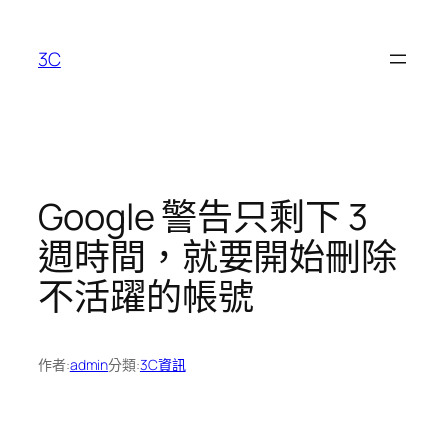
跳
至
3C
主
要
內
容
Google 警告只剩下 3
週時間，就要開始刪除
不活躍的帳號
作者:
admin
分類:
3C資訊