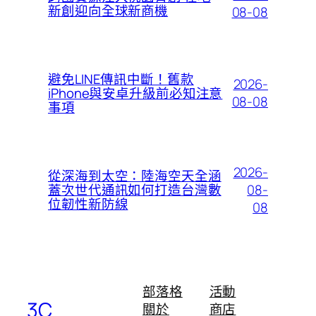
新創迎向全球新商機
08-08
避免LINE傳訊中斷！舊款
2026-
iPhone與安卓升級前必知注意
08-08
事項
2026-
從深海到太空：陸海空天全涵
08-
蓋次世代通訊如何打造台灣數
位韌性新防線
08
部落格
活動
3C
關於
商店