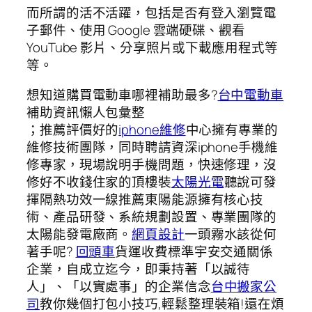
而所謂的活不活躍，包括是否有登入瀏覽電
子郵件、使用 Google 雲端硬碟、觀看
YouTube 影片、分享照片或下載應用程式等
等。
想知道購買電動車哪裡補助最多?
台中電動車
補助資訊懶人包彙整
；推薦評價好的
iphone維修
中心擁有專業的
維修技術團隊，同時聘請資深iphone手機維
修專家，現場說明手機問題，快速修理，沒
修好不收錢住家的頂樓裝
太陽光電
聽說可發
揮隔熱功效一線推薦東陽能源擁有核心技
術、產品研發、系統規劃設置、專業團隊的
太陽能發電廠商。
網頁設計
一頭霧水該從何
著手呢?
回頭車
貨運收費標準宇安交通關係
企業，自成立迄今，即秉持著「以誠待
人」、「以實處事」的企業信念
台中搬家公
司
教你幾個打包小技巧,輕鬆整理裝箱!還在煩