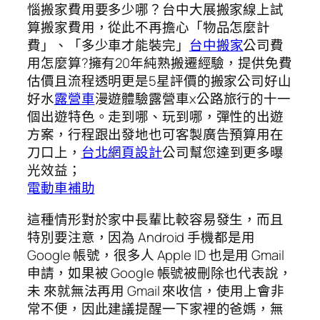
惱搬家費用要多少哪？台中大展搬家線上試
算搬家費用，從此不再擔心「物品怎麼計
費」、「多少車才能裝完」
台中搬家
公司費
用怎麼算?擁有20年純熟搬遷經驗，提供免費
估價且流程透明更是5星評價的搬家公司好山
好水
露營車
漫遊體驗露營車x公路旅行的十一
個出遊特色。走到哪、玩到哪，彈性的出遊
方案，行程跟出發地也可客製廣告預算用在
刀口上，
台北網頁設計
公司幫您達到更多曝
光效益；
電動車補助
這種情形對於家中長輩比較容易發生，而且
特別要注意，因為 Android 手機都是用
Google 帳號，很多人 Apple ID 也是用 Gmail
申請，如果被 Google 帳號被刪除也代表說，
未 來就無法再用 Gmail 來收信，使用上會非
常不便，因此建議提醒一下家裡的爸媽，無