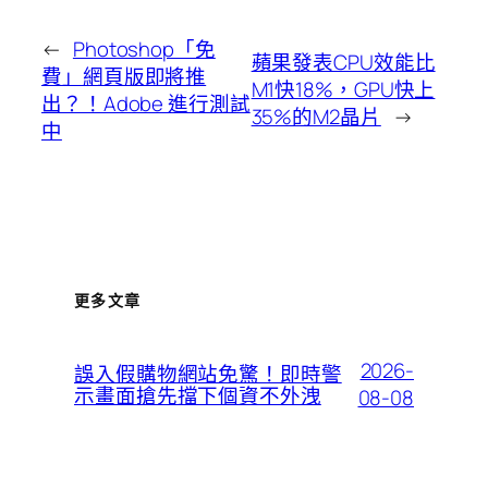
←
Photoshop「免
蘋果發表CPU效能比
費」網頁版即將推
M1快18%，GPU快上
出？！Adobe 進行測試
35%的M2晶片
→
中
更多文章
2026-
誤入假購物網站免驚！即時警
示畫面搶先擋下個資不外洩
08-08