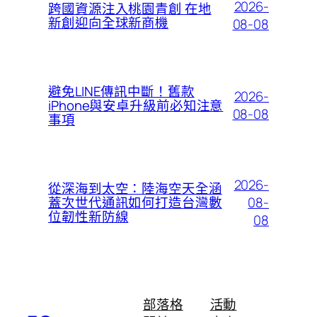
2026-
跨國資源注入桃園青創 在地
新創迎向全球新商機
08-08
避免LINE傳訊中斷！舊款
2026-
iPhone與安卓升級前必知注意
08-08
事項
2026-
從深海到太空：陸海空天全涵
08-
蓋次世代通訊如何打造台灣數
位韌性新防線
08
部落格
活動