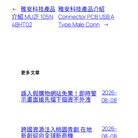
←
雅安科技產品
雅安科技產品介紹
介紹 MUZF 105N
Connector PCB USB A
4BHT02
Type Male Conn
→
更多文章
2026-
誤入假購物網站免驚！即時警
示畫面搶先擋下個資不外洩
08-08
2026-
跨國資源注入桃園青創 在地
新創迎向全球新商機
08-08