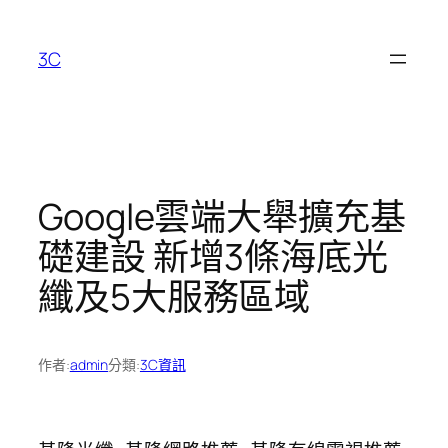
跳
至
3C
主
要
內
容
Google雲端大舉擴充基
礎建設 新增3條海底光
纖及5大服務區域
作者:
admin
分類:
3C資訊