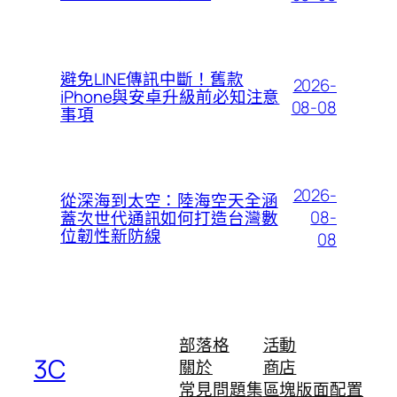
避免LINE傳訊中斷！舊款
2026-
iPhone與安卓升級前必知注意
08-08
事項
2026-
從深海到太空：陸海空天全涵
08-
蓋次世代通訊如何打造台灣數
位韌性新防線
08
部落格
活動
3C
關於
商店
常見問題集
區塊版面配置