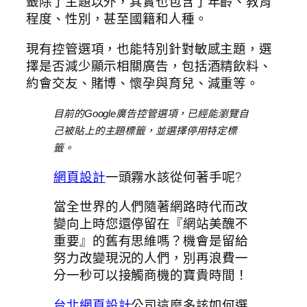
籤除了主題以外，其實也包含了年齡、教育
程度、性別，甚至國籍和人種。
現有控管選項，也能特別針對敏感主題，選
擇是否減少顯示相關廣告，包括酒精飲料、
約會交友、賭博、懷孕與育兒、減重等。
目前的Google廣告控管選項，已經能瀏覽自
己被貼上的主題標籤，並選擇停用特定標
籤。
網頁設計
一頭霧水該從何著手呢?
當全世界的人們隨著網路時代而改
變向上時您還停留在『網站美醜不
重要』的舊有思維嗎？機會是留給
努力改變現況的人們，別再浪費一
分一秒可以接觸商機的寶貴時間！
台北網頁設計
公司這麼多該如何選