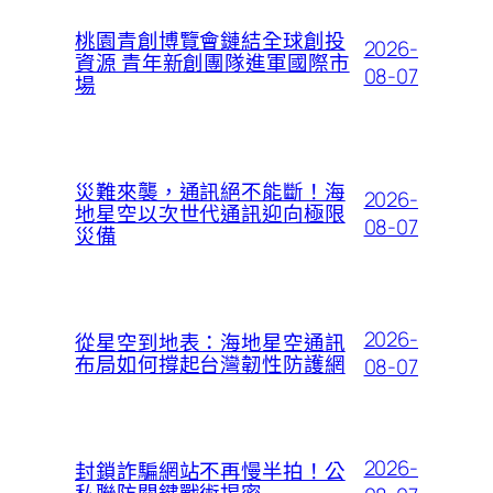
桃園青創博覽會鏈結全球創投
2026-
資源 青年新創團隊進軍國際市
08-07
場
災難來襲，通訊絕不能斷！海
2026-
地星空以次世代通訊迎向極限
08-07
災備
2026-
從星空到地表：海地星空通訊
布局如何撐起台灣韌性防護網
08-07
2026-
封鎖詐騙網站不再慢半拍！公
私聯防關鍵戰術揭密