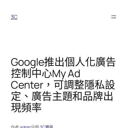
跳
至
3C
主
要
內
容
Google推出個人化廣告
控制中心My Ad
Center，可調整隱私設
定、廣告主題和品牌出
現頻率
作者:
admin
分類:
3C資訊