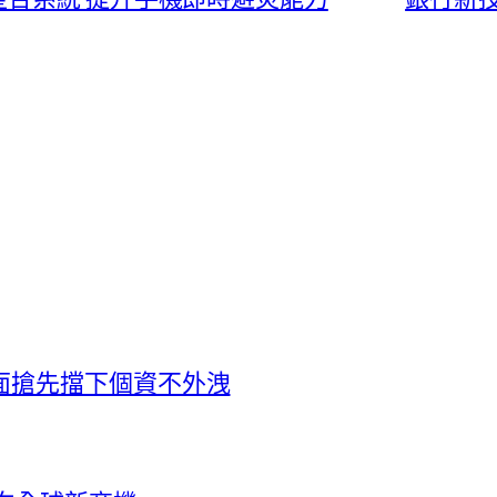
面搶先擋下個資不外洩