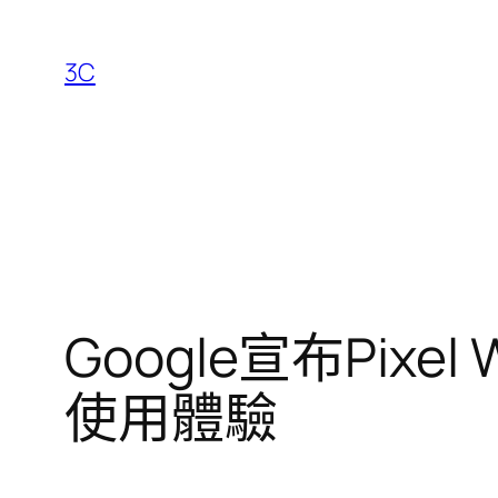
跳
至
3C
主
要
內
容
Google宣布Pixe
使用體驗