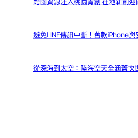
跨國資源注入桃園青創 在地新創迎
避免LINE傳訊中斷！舊款iPhon
從深海到太空：陸海空天全涵蓋次