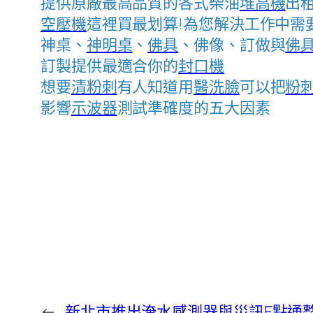
提供原廠最高品質的各式柴油
堆高機
出
空壓機
這裡買最划算!為您解決工作中需
神桌、
神明桌
、
佛具
、佛像、訂做與
佛
訂製提供最適合你的
封口機
想要
清粉刺
有人知道用
醫洗臉
可以把
粉
影響
示波器
測試準確度的五大因素
←
新北市推出淹水感測器與災訊E點通