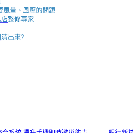
租
要風量、風壓的問題
具店
整修專家
刺
清出來?
整合系統 提升手機即時避災能力
銀行新