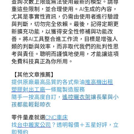
查詢次數上限或無法使用最新的模型。請尊
重這些限制，並合理使用。AI生成的內容，
尤其是事實性資訊，仍需由使用者進行驗證
與判斷，切勿完全依賴。最後，記得定期更
新擴充功能，以獲得安全性修補與功能改
善。將AI工具整合進工作流，目標是增強人
類的判斷與效率，而非取代我們的批判性思
考與責任。聰明而謹慎地使用，才能讓這項
免費科技真正為你所用。
【其他文章推薦】
提供原廠最高品質的各式柴油
堆高機
出租
塑膠射出工廠
一條龍製造服務
隨手一按高度自訂，
遙控曬衣架
讓長輩與小
孩都能輕鬆晾衣
零件量產就選
CNC車床
找
台中搬家公司
？透明報價＋五星好評，立
即預約