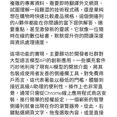
複雜的專案資料、需要即時翻譯外文網頁、
試圖理解一段艱澀的技術程式碼，還是單純
想在購物時快速比較產品規格，這個側邊列
的AI夥伴都能在你閱讀的當下提供解答、摘
要重點，甚至激發新的靈感。它就像一位隨
時在線的數位秘書，默默提升你的閱讀深度
與資訊處理速度。
這項功能的實現，主要歸功於開發者社群對
大型語言模型API的創新應用。一些擴充套件
巧妙地利用了現有AI模型的開放介面，將其
包裝成使用者友善的側邊欄工具。對免費用
戶而言，這代表著能以極低的門檻，體驗到
接近高級AI助理的便利性。操作上也非常直
覺，通常只需從Chrome線上應用程式商店安
裝，進行簡單的授權設定，一個嶄新的智慧
側邊列就會出現在你的瀏覽器旁。從此，右
鍵點選網頁文字、拖曳選取內容，或是直接