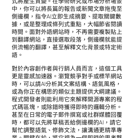
式將產生質變。在學術研究或市場分析場景
中，你可以將長篇的報告或新聞文章拖曳至
側邊欄，指令AI立即生成摘要、提取關鍵數
據，或是整理成條列式重點，大幅節省閱讀
時間。面對外語網站時，不再需要複製貼上
到翻譯網站，直接選取段落，側邊欄就能提
供流暢的翻譯，甚至解釋文化背景或特定術
語。
對於內容創作者與行銷人員而言，這個工具
更是靈感加速器。瀏覽競爭對手或標竿網站
時，可以請AI分析其文案結構、語氣風格，
或為你正在構思的類似主題提供大綱建議。
程式開發者則能利用它來解釋開源專案的程
式碼區塊，或除錯時獲得即時的邏輯分析。
甚至在日常的電子郵件撰寫或社群媒體回覆
時，都可以先將草稿丟給側邊欄的AI，請它
幫忙調整語氣、修飾文法，讓溝通更精準專
業。關鍵在於，將它視為一個即時的思考夥