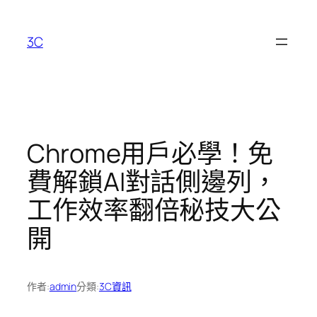
跳
至
3C
主
要
內
容
Chrome用戶必學！免
費解鎖AI對話側邊列，
工作效率翻倍秘技大公
開
作者:
admin
分類:
3C資訊