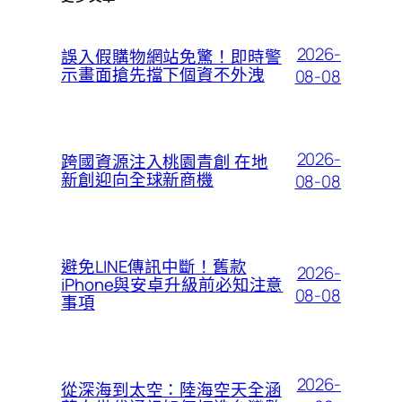
2026-
誤入假購物網站免驚！即時警
示畫面搶先擋下個資不外洩
08-08
2026-
跨國資源注入桃園青創 在地
新創迎向全球新商機
08-08
避免LINE傳訊中斷！舊款
2026-
iPhone與安卓升級前必知注意
08-08
事項
2026-
從深海到太空：陸海空天全涵