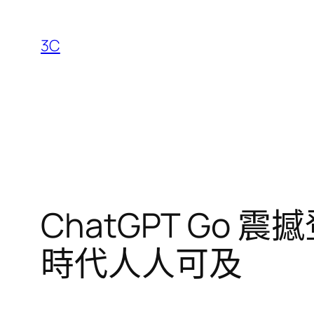
跳
至
3C
主
要
內
容
ChatGPT Go 
時代人人可及