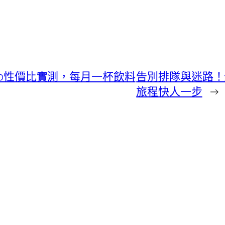
 Go性價比實測，每月一杯飲料
告別排隊與迷路！
旅程快人一步
→