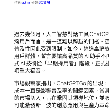
作者:
admin
分類:
3C資訊
過去幾個月，人工智慧對話工具 ChatG
灣用戶而言，是一道難以跨越的門檻。這
普及性因此受到限制。如今，這道高牆終於出
用戶群體，誓言要讓高品質的 AI 助
式 AI 技術從「早期採用者」階段，
項重大福音。
市場觀察家指出，ChatGPT Go 的
成本一直是影響普及率的關鍵因素。當其
的市場切入，旨在鞏固其領導地位，並
可能激發新一波的創意應用與生產力革