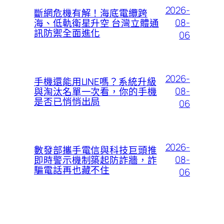
2026-
斷網危機有解！海底電纜跨
08-
海、低軌衛星升空 台灣立體通
訊防禦全面進化
06
2026-
手機還能用LINE嗎？系統升級
08-
與淘汰名單一次看，你的手機
是否已悄悄出局
06
2026-
數發部攜手電信與科技巨頭推
08-
即時警示機制築起防詐牆，詐
騙電話再也藏不住
06