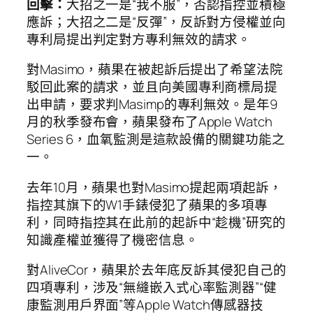
回擊：
大招之一是“我不服”，否認指控並積極
應訴；大招之二是“反彈”，反訴對方侵權並向
專利局提出判定對方專利無效的請求。
對Masimo，蘋果在被起訴后提出了希望法院
駁回此案的請求，並且向美國專利商標局提
出申請，要求判Masimp的專利無效。是年9
月的秋季發布會，蘋果發布了Apple Watch
Series 6，血氧監測是這款設備的關鍵功能之
一。
去年10月，蘋果也對Masimo提起兩項起訴，
指控其旗下的W1手錶侵犯了蘋果的多項專
利，同時指控其在此前的起訴中“趁機”研究的
知識產權並獲得了機密信息。
對AliveCor，蘋果於去年底反訴其侵犯自己的
四項專利，涉及“無縫嵌入式心率監測器”“健
康監測用戶界面”等Apple Watch傳感器技