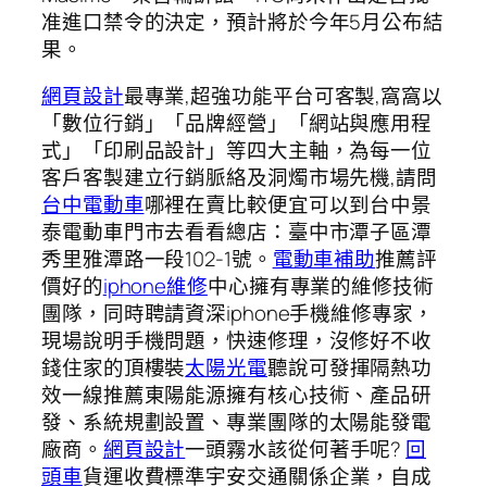
准進口禁令的決定，預計將於今年5月公布結
果。
網頁設計
最專業,超強功能平台可客製,窩窩以
「數位行銷」「品牌經營」「網站與應用程
式」「印刷品設計」等四大主軸，為每一位
客戶客製建立行銷脈絡及洞燭市場先機,請問
台中電動車
哪裡在賣比較便宜可以到台中景
泰電動車門市去看看總店：臺中市潭子區潭
秀里雅潭路一段102-1號。
電動車補助
推薦評
價好的
iphone維修
中心擁有專業的維修技術
團隊，同時聘請資深iphone手機維修專家，
現場說明手機問題，快速修理，沒修好不收
錢住家的頂樓裝
太陽光電
聽說可發揮隔熱功
效一線推薦東陽能源擁有核心技術、產品研
發、系統規劃設置、專業團隊的太陽能發電
廠商。
網頁設計
一頭霧水該從何著手呢?
回
頭車
貨運收費標準宇安交通關係企業，自成