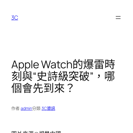
跳
至
3C
主
要
內
容
Apple Watch的爆雷時
刻與“史詩級突破”，哪
個會先到來？
作者:
admin
分類:
3C資訊