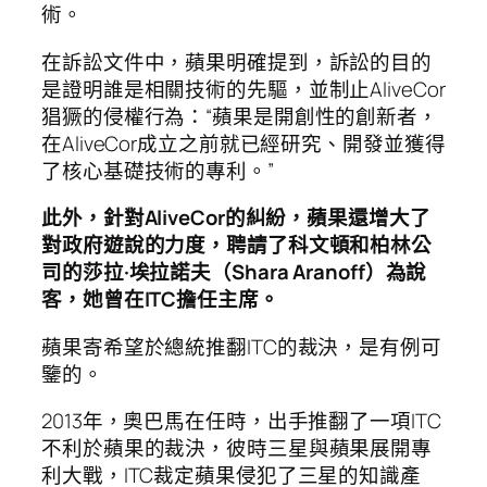
術。
在訴訟文件中，蘋果明確提到，訴訟的目的
是證明誰是相關技術的先驅，並制止AliveCor
猖獗的侵權行為：“蘋果是開創性的創新者，
在AliveCor成立之前就已經研究、開發並獲得
了核心基礎技術的專利。”
此外，針對AliveCor的糾紛，蘋果還增大了
對政府遊說的力度，聘請了科文頓和柏林公
司的莎拉·埃拉諾夫（Shara Aranoff）為說
客，她曾在ITC擔任主席。
蘋果寄希望於總統推翻ITC的裁決，是有例可
鑒的。
2013年，奧巴馬在任時，出手推翻了一項ITC
不利於蘋果的裁決，彼時三星與蘋果展開專
利大戰，ITC裁定蘋果侵犯了三星的知識產