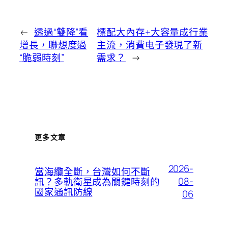
←
透過“雙降”看
標配大內存+大容量成行業
增長，聯想度過
主流，消費电子發現了新
“脆弱時刻”
需求？
→
更多文章
2026-
當海纜全斷，台灣如何不斷
08-
訊？多軌衛星成為關鍵時刻的
國家通訊防線
06