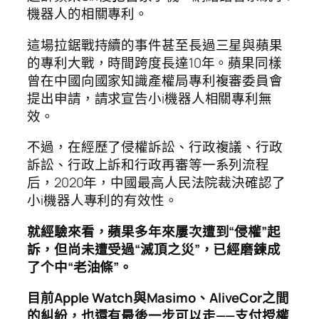
機器人的相關專利。
這場拉鋸戰持續的事件甚至長過三星與蘋果
的專利大戰，時間跨度長達10年。蘋果同樣
曾在中國向國家知識產權局專利複審委員會
提出申請，請求宣告小i機器人相關專利無
效。
不過，在經歷了侵權訴訟、行政複議、行政
訴訟、行政上訴和行政再審等一系列流程
后，2020年，中國最高人民法院裁決確認了
小i機器人專利的有效性。
就經驗來看，蘋果多年來屢次遭到“侵權”起
訴，但尚未遭受過“滅頂之災”，已經磨鍊成
了个中“老油條”。
目前Apple Watch與Masimo、AliveCor之間
的糾紛，也還有最後一步可以走——支付授權