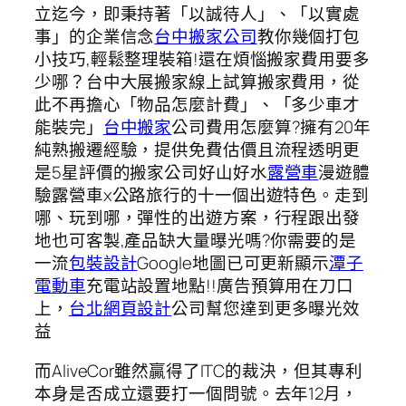
立迄今，即秉持著「以誠待人」、「以實處
事」的企業信念
台中搬家公司
教你幾個打包
小技巧,輕鬆整理裝箱!還在煩惱搬家費用要多
少哪？台中大展搬家線上試算搬家費用，從
此不再擔心「物品怎麼計費」、「多少車才
能裝完」
台中搬家
公司費用怎麼算?擁有20年
純熟搬遷經驗，提供免費估價且流程透明更
是5星評價的搬家公司好山好水
露營車
漫遊體
驗露營車x公路旅行的十一個出遊特色。走到
哪、玩到哪，彈性的出遊方案，行程跟出發
地也可客製,產品缺大量曝光嗎?你需要的是
一流
包裝設計
Google地圖已可更新顯示
潭子
電動車
充電站設置地點!!廣告預算用在刀口
上，
台北網頁設計
公司幫您達到更多曝光效
益
而AliveCor雖然贏得了ITC的裁決，但其專利
本身是否成立還要打一個問號。去年12月，