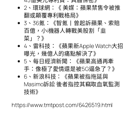
2、環球網：《 美媒：蘋果禁售令被推
翻或顛覆專利戰格局》
3、36氪：《智氪丨曾起訴蘋果、索賠
百億，小i機器人轉戰美股割「韭
菜」？》
4、雷科技：《蘋果新Apple Watch大招
曝光，幾億人的痛點解決了》
5、每日經濟新聞：《蘋果高通再牽
手：像極了愛情還是被5G逼急了？》
6、新浪科技：《蘋果被指拖延與
Masimo訴訟 後者指控其竊取血氧監測
技術》
https://www.tmtpost.com/6426519.html