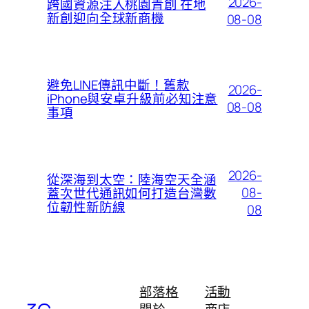
2026-
跨國資源注入桃園青創 在地
新創迎向全球新商機
08-08
避免LINE傳訊中斷！舊款
2026-
iPhone與安卓升級前必知注意
08-08
事項
2026-
從深海到太空：陸海空天全涵
08-
蓋次世代通訊如何打造台灣數
位韌性新防線
08
部落格
活動
關於
商店