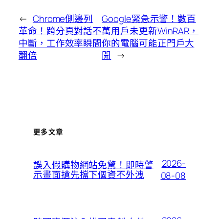
←
Chrome側邊列
Google緊急示警！數百
革命！跨分頁對話不
萬用戶未更新WinRAR，
中斷，工作效率瞬間
你的電腦可能正門戶大
翻倍
開
→
更多文章
2026-
誤入假購物網站免驚！即時警
示畫面搶先擋下個資不外洩
08-08