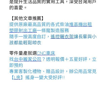
是提升生活品質的實用工具，深受台灣用戶
的喜愛。
【其他文章推薦】
提供原廠最高品質的各式柴油
堆高機
出租
塑膠射出工廠
一條龍製造服務
隨手一按高度自訂，
遙控曬衣架
讓長輩與小
孩都能輕鬆晾衣
零件量產就選
CNC車床
找
台中搬家公司
？透明報價＋五星好評，立
即預約
專業客製化禮物、贈品設計，辦公用品常見
【
L夾
】搖身一變大受好評!!