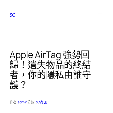
跳
至
3C
主
要
內
容
Apple AirTag 強勢回
歸！遺失物品的終結
者，你的隱私由誰守
護？
作者:
admin
分類:
3C資訊