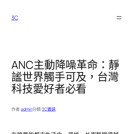
跳
至
3C
主
要
內
容
ANC主動降噪革命：靜
謐世界觸手可及，台灣
科技愛好者必看
作者:
admin
分類:
3C資訊