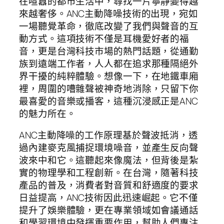
在喧囂的都市生活中，尋找一片寧靜變得越
來越奢侈。ANC主動降噪技術的出現，宛如
一場聽覺革命，徹底改變了我們與聲音的互
動方式。這項技術不僅是耳機愛好者的福
音，更是台灣科技市場的熱門話題，從通勤
族到遠端工作者，人人都在追求那種隔絕外
界干擾的純粹體驗。想像一下，在地鐵車廂
裡，周圍的嘈雜聲被神奇地消除，只留下你
最喜愛的音樂或播客，這種沉浸感正是ANC
的魅力所在。
ANC主動降噪的工作原理基於聲波抵消，透
過內建麥克風捕捉環境噪音，並產生反向聲
波來中和它。這聽起來像魔法，但背後是紮
實的物理學和工程創新。在台灣，隨著科技
產品的普及，消費者對音質和舒適度的要求
日益提高，ANC技術因此迅速崛起。它不僅
提升了娛樂體驗，更在專業領域如會議通話
和學習環境中發揮重要作用，幫助人們專注