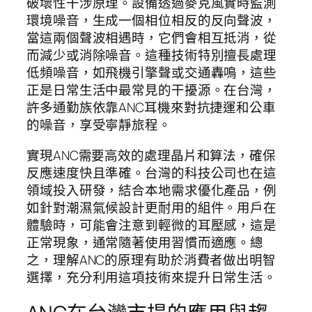
破壞性干涉原理。設備透過麥克風實時監測
環境噪音，生成一個相位相反的反向聲波，
當這兩個聲波相遇時，它們會相互抵消，從
而減少或消除噪音。這種技術特別擅長處理
低頻噪音，如飛機引擎聲或交通轟鳴，這些
正是日常生活中最常見的干擾源。在台灣，
許多通勤族依靠ANC耳機來對抗捷運和公車
的噪音，享受寧靜旅程。
實現ANC需要高效的處理晶片和算法，確保
反應速度快且準確。台灣的科技公司也在這
領域投入研發，結合本地需求優化產品，例
如針對潮濕氣候設計更耐用的組件。用戶在
體驗時，可能會注意到輕微的耳壓感，這是
正常現象，通常隨著使用習慣而適應。總
之，理解ANC的原理有助於消費者做出明智
選擇，充分利用這項技術來提升日常生活。