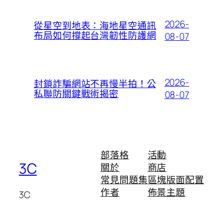
2026-
從星空到地表：海地星空通訊
布局如何撐起台灣韌性防護網
08-07
2026-
封鎖詐騙網站不再慢半拍！公
私聯防關鍵戰術揭密
08-07
部落格
活動
3C
關於
商店
常見問題集
區塊版面配置
作者
佈景主題
3C