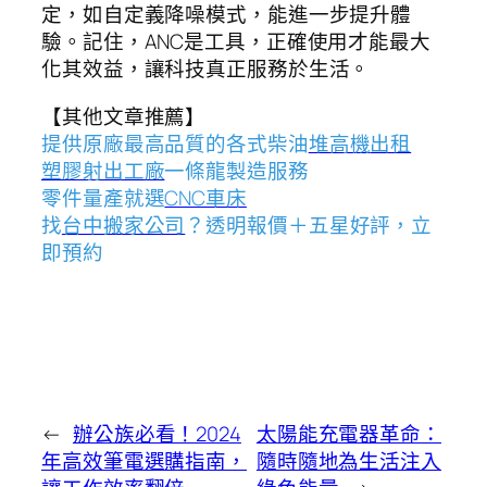
定，如自定義降噪模式，能進一步提升體
驗。記住，ANC是工具，正確使用才能最大
化其效益，讓科技真正服務於生活。
【其他文章推薦】
提供原廠最高品質的各式柴油
堆高機
出租
塑膠射出工廠
一條龍製造服務
零件量產就選
CNC車床
找
台中搬家公司
？透明報價＋五星好評，立
即預約
←
辦公族必看！2024
太陽能充電器革命：
年高效筆電選購指南，
隨時隨地為生活注入