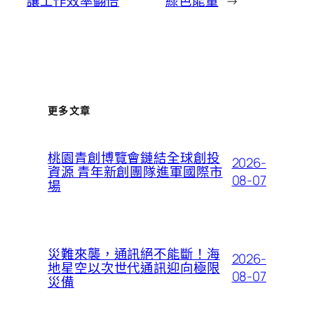
讓工作效率翻倍
綠色能量
→
更多文章
桃園青創博覽會鏈結全球創投
2026-
資源 青年新創團隊進軍國際市
08-07
場
災難來襲，通訊絕不能斷！海
2026-
地星空以次世代通訊迎向極限
08-07
災備