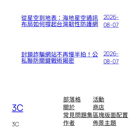
2026-
從星空到地表：海地星空通訊
布局如何撐起台灣韌性防護網
08-07
2026-
封鎖詐騙網站不再慢半拍！公
私聯防關鍵戰術揭密
08-07
部落格
活動
3C
關於
商店
常見問題集
區塊版面配置
作者
佈景主題
3C