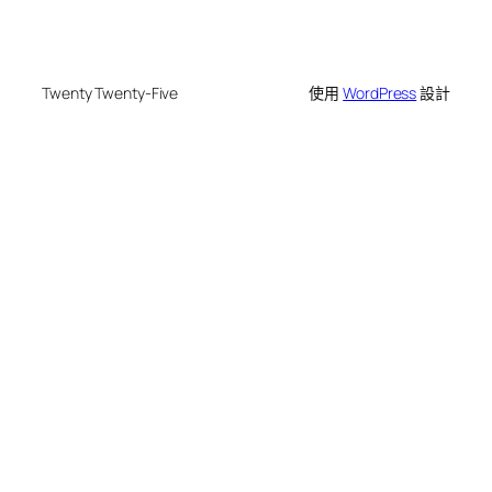
Twenty Twenty-Five
使用
WordPress
設計