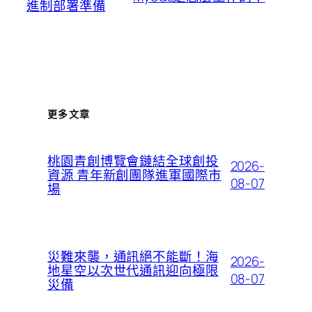
進制部署準備
更多文章
桃園青創博覽會鏈結全球創投
2026-
資源 青年新創團隊進軍國際市
08-07
場
災難來襲，通訊絕不能斷！海
2026-
地星空以次世代通訊迎向極限
08-07
災備