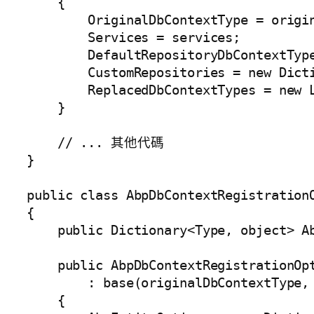
    {

        OriginalDbContextType = origin
        Services = services;

        DefaultRepositoryDbContextType
        CustomRepositories = new Dicti
        ReplacedDbContextTypes = new L
    }

    // ... 其他代碼

}

public class AbpDbContextRegistration
{

    public Dictionary<Type, object> Ab
    public AbpDbContextRegistrationOp
        : base(originalDbContext
    {
