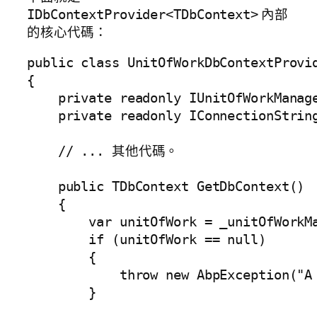
內部
IDbContextProvider<TDbContext>
的核心代碼：
public class UnitOfWorkDbContextProvi
{

    private readonly IUnitOfWorkManage
    private readonly IConnectionString
    // ... 其他代碼。

    public TDbContext GetDbContext()

    {

        var unitOfWork = _unitOfWorkMa
        if (unitOfWork == null)

        {

            throw new AbpException("A 
        }
