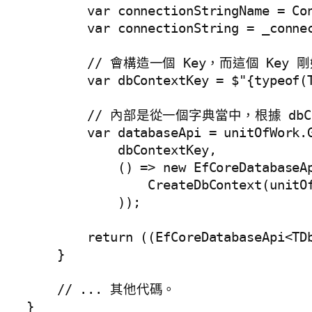
        var connectionStringName = Con
        var connectionString = _connec
        // 會構造一個 Key，而這個 Key 
        var dbContextKey = $"{typeof(T
        // 內部是從一個字典當中，根據 dbC
        var databaseApi = unitOfWork.G
            dbContextKey,

            () => new EfCoreDatabaseAp
                CreateDbContext(unitOf
            ));

        return ((EfCoreDatabaseApi<TDb
    }

    // ... 其他代碼。

}