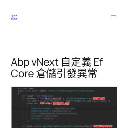
跳
至
3C
主
要
內
容
Abp vNext 自定義 Ef
Core 倉儲引發異常