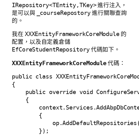
進行注入，
IRepository<TEntity,TKey>
是可以與
進行關聯查詢
_courseRepostory
的。
我在
的
XXXEntityFrameworkCoreModule
配置，以及自定義倉儲
代碼如下。
EfCoreStudentRepository
代碼：
XXXEntityFrameworkCoreModule
public class XXXEntityFrameworkCoreMod
{

    public override void ConfigureServ
    {

        context.Services.AddAbpDbConte
        {

            op.AddDefaultRepositories(
        });
