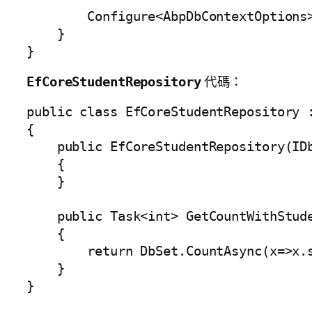
        Configure<AbpDbContextOptions>
    }

}
代碼：
EfCoreStudentRepository
public class EfCoreStudentRepository 
{

    public EfCoreStudentRepository(ID
    {

    }

    public Task<int> GetCountWithStude
    {

        return DbSet.CountAsync(x=>x.s
    }

}