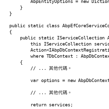
        AbpEntityOptions = new Diction
    }

}

public static class AbpEfCoreServiceCo
{

    public static IServiceCollection A
        this IServiceCollection servic
        Action<IAbpDbContextRegistrati
        where TDbContext : AbpDbContex
    {

        // ... 其他代碼。

        var options = new AbpDbContext
        // ... 其他代碼。

        return services;
