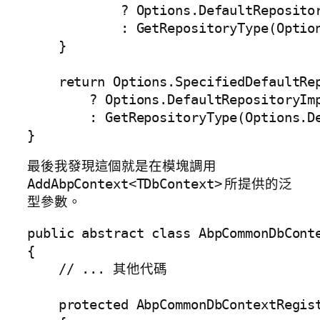
            ? Options.DefaultRepositor
            : GetRepositoryType(Option
    }

    return Options.SpecifiedDefaultRep
        ? Options.DefaultRepositoryImp
        : GetRepositoryType(Options.De
}
最後我發現這個就是在模塊調用
所提供的泛
AddAbpContext<TDbContext>
型參數。
public abstract class AbpCommonDbCont
{

    // ... 其他代碼

    protected AbpCommonDbContextRegis