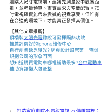
選購大尺寸電視前，建議先測量家中觀賞距
離，並考量預算、畫質需求與空間配置。75
吋電視確實能帶來震撼的視覺享受，但唯有
在合適的環境下，才能真正發揮其價值。
【其他文章推薦】
頂樓裝
太陽光電
聽說可發揮隔熱功效
推薦評價好的
iphone維修
中心
自行創業缺乏曝光?
網頁設計
幫您第一時間
規劃公司的形象門面
想知道購買電動車哪裡補助最多?
台中電動車
補助資訊懶人包彙整
←
打造家庭劇院不
雷射電視 vs 傳統電視：