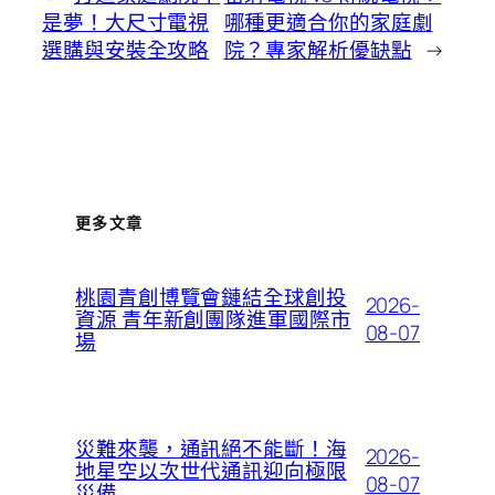
是夢！大尺寸電視
哪種更適合你的家庭劇
選購與安裝全攻略
院？專家解析優缺點
→
更多文章
桃園青創博覽會鏈結全球創投
2026-
資源 青年新創團隊進軍國際市
08-07
場
災難來襲，通訊絕不能斷！海
2026-
地星空以次世代通訊迎向極限
08-07
災備