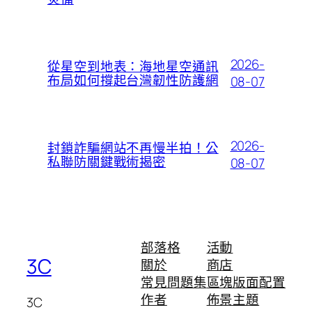
2026-
從星空到地表：海地星空通訊
布局如何撐起台灣韌性防護網
08-07
2026-
封鎖詐騙網站不再慢半拍！公
私聯防關鍵戰術揭密
08-07
部落格
活動
3C
關於
商店
常見問題集
區塊版面配置
作者
佈景主題
3C