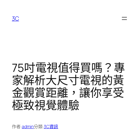
跳
至
3C
主
要
內
容
75吋電視值得買嗎？專
家解析大尺寸電視的黃
金觀賞距離，讓你享受
極致視覺體驗
作者:
admin
分類:
3C資訊