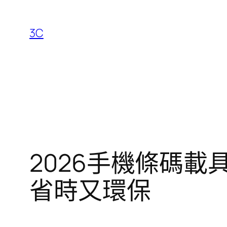
跳
至
3C
主
要
內
容
2026手機條碼
省時又環保