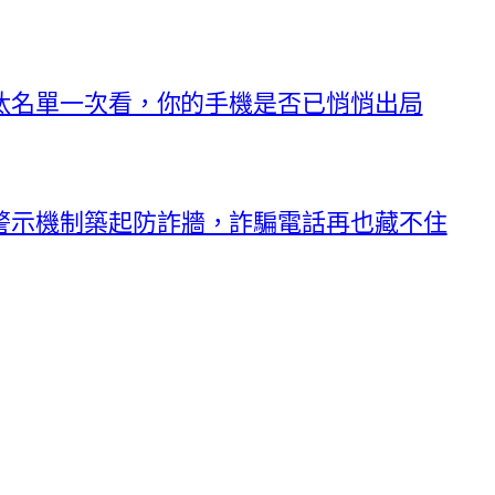
淘汰名單一次看，你的手機是否已悄悄出局
警示機制築起防詐牆，詐騙電話再也藏不住