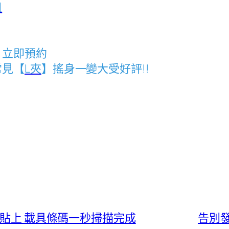
租
，立即預約
常見【
L夾
】搖身一變大受好評!!
製貼上 載具條碼一秒掃描完成
告別