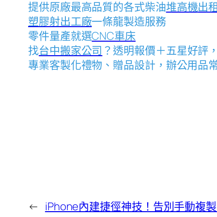
提供原廠最高品質的各式柴油
堆高機
出
塑膠射出工廠
一條龍製造服務
零件量產就選
CNC車床
找
台中搬家公司
？透明報價＋五星好評
專業客製化禮物、贈品設計，辦公用品
←
iPhone內建捷徑神技！告別手動複