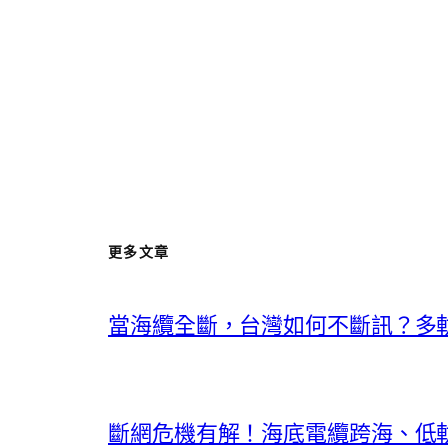
更多文章
當海纜全斷，台灣如何不斷訊？多
斷網危機有解！海底電纜跨海、低