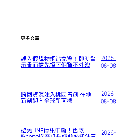
更多文章
2026-
誤入假購物網站免驚！即時警
示畫面搶先擋下個資不外洩
08-08
2026-
跨國資源注入桃園青創 在地
新創迎向全球新商機
08-08
避免LINE傳訊中斷！舊款
2026-
iPhone與安卓升級前必知注意