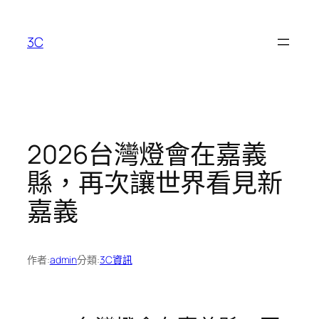
跳
至
3C
主
要
內
容
2026台灣燈會在嘉義
縣，再次讓世界看見新
嘉義
作者:
admin
分類:
3C資訊