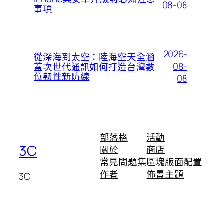
08-08
事項
2026-
從深海到太空：陸海空天全涵
08-
蓋次世代通訊如何打造台灣數
位韌性新防線
08
部落格
活動
3C
關於
商店
常見問題集
區塊版面配置
作者
佈景主題
3C