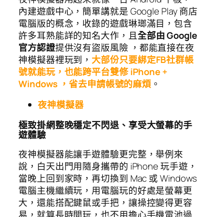
內建遊戲中心，簡單講就是 Google Play 商店
電腦版的概念，收錄的遊戲琳瑯滿目，包含
許多耳熟能詳的知名大作，且
全部由 Google
官方認證
提供沒有盜版風險 ，都能直接在夜
神模擬器裡玩到，
大部份只要綁定FB社群帳
號就能玩，也能跨平台雙修 iPhone +
Windows ，省去申請帳號的麻煩
。
夜神模擬器
極致掛網整晚穩定不閃退、享受大螢幕的手
遊體驗
夜神模擬器能讓手遊體驗更完整，舉例來
說，白天出門用隨身攜帶的 iPhone 玩手遊，
當晚上回到家時，再切換到 Mac 或 Windows
電腦主機繼續玩，用電腦玩的好處是螢幕更
大，還能搭配鍵鼠或手把，讓操控變得更容
易，就算長時間玩，也不用擔心手機電池過