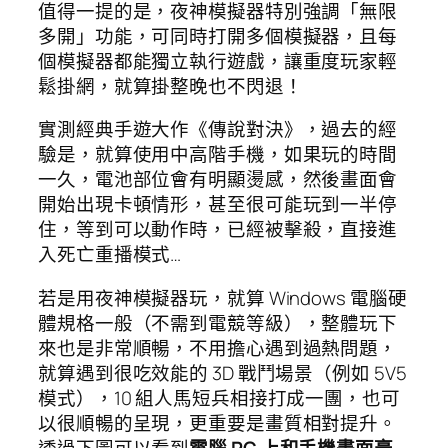
值得一提的是，夜神模擬器特別強調「無限
多開」功能，可同時打開多個模擬器，且每
個模擬器都能獨立執行遊戲，讓重度玩家輕
鬆掛網，就算掛整晚也不閃退！
實測經典手遊大作《傳說對決》，過去的經
驗是，就算使用中高階手機，如果玩的時間
一久，電池部位會有明顯燙感，然後畫面會
開始出現卡頓情形，甚至很可能玩到一半停
住，等到可以動作時，已經被擊殺，直接進
入死亡重播模式…
若是用夜神模擬器玩，就算 Windows 電腦硬
體規格一般（不需到電競等級），整體玩下
來也是非常順暢，不用擔心遇到過熱問題，
就算遇到很吃效能的 3D 戰鬥場景（例如 5V5
模式），10 組人馬短兵相接打成一團，也可
以很順暢的呈現，更重要是畫質相對提升。
透過下圖可以看到
電腦 PC 上和手機畫面毫