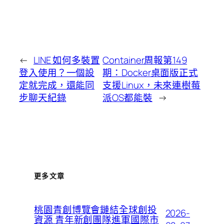
←
LINE 如何多裝置
Container周報第149
登入使用？一個設
期：Docker桌面版正式
定就完成，還能同
支援Linux，未來連樹莓
步聊天紀錄
派OS都能裝
→
更多文章
桃園青創博覽會鏈結全球創投
2026-
資源 青年新創團隊進軍國際市