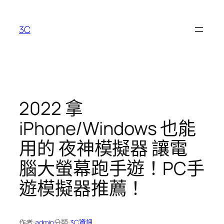
跳
至
3C
主
要
內
容
2022 拿
iPhone/Windows 也能
用的 夜神模擬器 讓電
腦大螢幕跑手遊！PC手
遊模擬器推薦！
作者:
admin
分類:
3C資訊