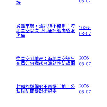
08-07
場
災難來襲，通訊絕不能斷！海
2026-
地星空以次世代通訊迎向極限
08-07
災備
2026-
從星空到地表：海地星空通訊
布局如何撐起台灣韌性防護網
08-07
2026-
封鎖詐騙網站不再慢半拍！公
私聯防關鍵戰術揭密
08-07