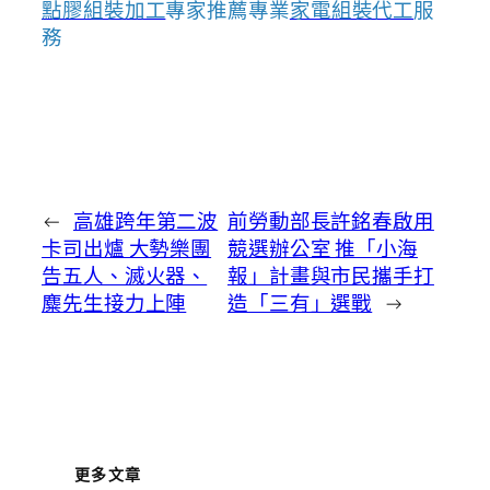
點膠組裝加工
專家推薦專業
家電組裝代工
服
務
←
高雄跨年第二波
前勞動部長許銘春啟用
卡司出爐 大勢樂團
競選辦公室 推「小海
告五人、滅火器、
報」計畫與市民攜手打
麋先生接力上陣
造「三有」選戰
→
更多文章