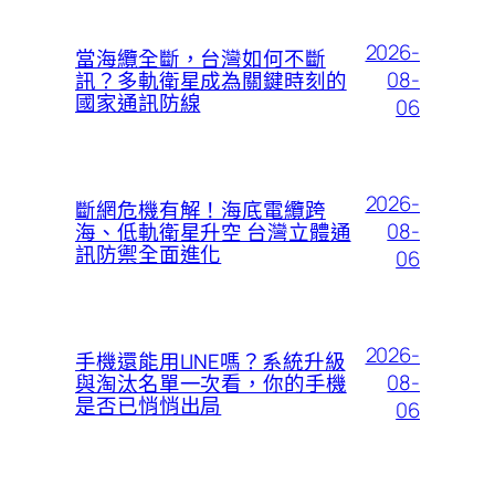
2026-
當海纜全斷，台灣如何不斷
08-
訊？多軌衛星成為關鍵時刻的
國家通訊防線
06
2026-
斷網危機有解！海底電纜跨
08-
海、低軌衛星升空 台灣立體通
訊防禦全面進化
06
2026-
手機還能用LINE嗎？系統升級
08-
與淘汰名單一次看，你的手機
是否已悄悄出局
06