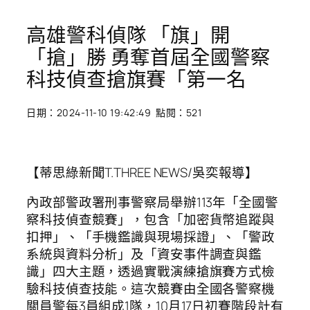
高雄警科偵隊 「旗」開
「搶」勝 勇奪首屆全國警察
科技偵查搶旗賽「第一名
日期：2024-11-10 19:42:49 點閱：521
【蒂思綠新聞T.THREE NEWS/吳奕報導】
內政部警政署刑事警察局舉辦113年「全國警
察科技偵查競賽」，包含「加密貨幣追蹤與
扣押」、「手機鑑識與現場採證」、「警政
系統與資料分析」及「資安事件調查與鑑
識」四大主題，透過實戰演練搶旗賽方式檢
驗科技偵查技能。這次競賽由全國各警察機
關員警每3員組成1隊，10月17日初賽階段計有