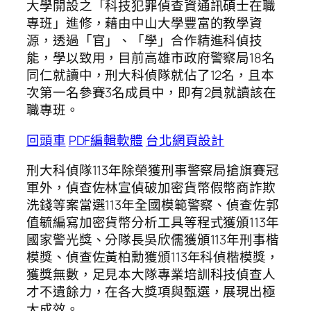
大學開設之「科技犯罪偵查資通訊碩士在職
專班」進修，藉由中山大學豐富的教學資
源，透過「官」、「學」合作精進科偵技
能，學以致用，目前高雄市政府警察局18名
同仁就讀中，刑大科偵隊就佔了12名，且本
次第一名參賽3名成員中，即有2員就讀該在
職專班。
回頭車
PDF編輯軟體
台北網頁設計
刑大科偵隊113年除榮獲刑事警察局搶旗賽冠
軍外，偵查佐林宣偵破加密貨幣假幣商詐欺
洗錢等案當選113年全國模範警察、偵查佐郭
值毓編寫加密貨幣分析工具等程式獲頒113年
國家警光獎、分隊長吳欣儒獲頒113年刑事楷
模獎、偵查佐黃柏勳獲頒113年科偵楷模獎，
獲獎無數，足見本大隊專業培訓科技偵查人
才不遺餘力，在各大獎項與甄選，展現出極
大成效。