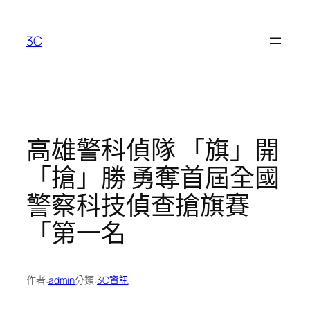
跳
至
3C
主
要
內
容
高雄警科偵隊 「旗」開
「搶」勝 勇奪首屆全國
警察科技偵查搶旗賽
「第一名
作者:
admin
分類:
3C資訊