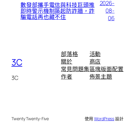
2026-
數發部攜手電信與科技巨頭推
08-
即時警示機制築起防詐牆，詐
騙電話再也藏不住
06
部落格
活動
3C
關於
商店
常見問題集
區塊版面配置
作者
佈景主題
3C
Twenty Twenty-Five
使用
WordPress
設計