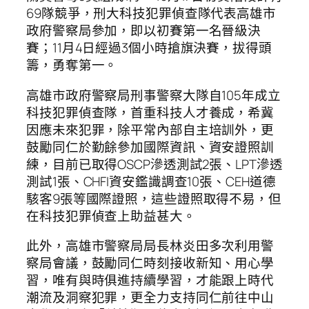
69隊競爭，刑大科技犯罪偵查隊代表高雄市
政府警察局參加，即以初賽第一名晉級決
賽；11月4日經過3個小時搶旗決賽，拔得頭
籌，勇奪第一。
高雄市政府警察局刑事警察大隊自105年成立
科技犯罪偵查隊，首重科技人才養成，希冀
因應未來犯罪，除平常內部自主培訓外，更
鼓勵同仁於勤餘參加國際資訊、資安證照訓
練，目前已取得OSCP滲透測試2張、LPT滲透
測試1張、CHFI資安鑑識調查10張、CEH道德
駭客9張等國際證照，這些證照取得不易，但
在科技犯罪偵查上助益甚大。
此外，高雄市警察局局長林炎田多次利用警
察局會議，鼓勵同仁時刻接收新知、用心學
習，唯有與時俱進持續學習，才能跟上時代
潮流及洞察犯罪，更全力支持同仁前往中山