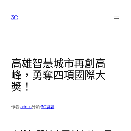
跳
至
3C
主
要
內
容
高雄智慧城市再創高
峰，勇奪四項國際大
獎！
作者:
admin
分類:
3C資訊