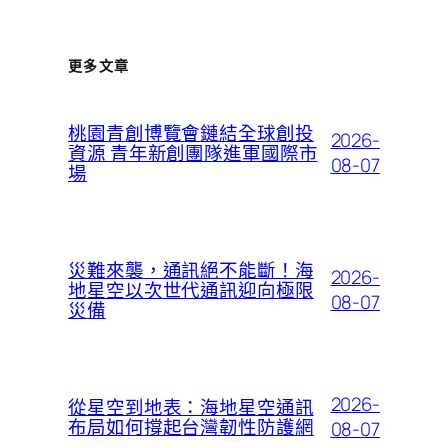
更多文章
桃園青創博覽會鏈結全球創投
2026-
資源 青年新創團隊進軍國際市
08-07
場
災難來襲，通訊絕不能斷！海
2026-
地星空以次世代通訊迎向極限
08-07
災備
2026-
從星空到地表：海地星空通訊
布局如何撐起台灣韌性防護網
08-07