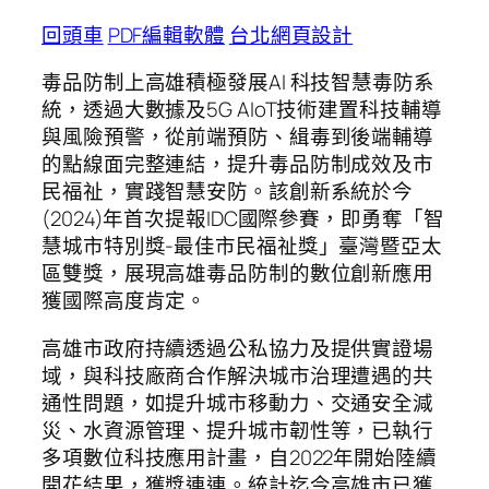
回頭車
PDF編輯軟體
台北網頁設計
毒品防制上高雄積極發展AI 科技智慧毒防系
統，透過大數據及5G AIoT技術建置科技輔導
與風險預警，從前端預防、緝毒到後端輔導
的點線面完整連結，提升毒品防制成效及市
民福祉，實踐智慧安防。該創新系統於今
(2024)年首次提報IDC國際參賽，即勇奪「智
慧城市特別獎-最佳市民福祉獎」臺灣暨亞太
區雙獎，展現高雄毒品防制的數位創新應用
獲國際高度肯定。
高雄市政府持續透過公私協力及提供實證場
域，與科技廠商合作解決城市治理遭遇的共
通性問題，如提升城市移動力、交通安全減
災、水資源管理、提升城市韌性等，已執行
多項數位科技應用計畫，自2022年開始陸續
開花結果，獲獎連連。統計迄今高雄市已獲