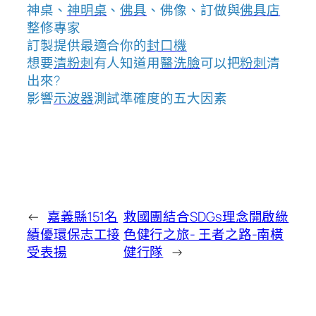
神桌、
神明桌
、
佛具
、佛像、訂做與
佛具店
整修專家
訂製提供最適合你的
封口機
想要
清粉刺
有人知道用
醫洗臉
可以把
粉刺
清
出來?
影響
示波器
測試準確度的五大因素
←
嘉義縣151名
救國團結合SDGs理念開啟綠
績優環保志工接
色健行之旅- 王者之路-南橫
受表揚
健行隊
→