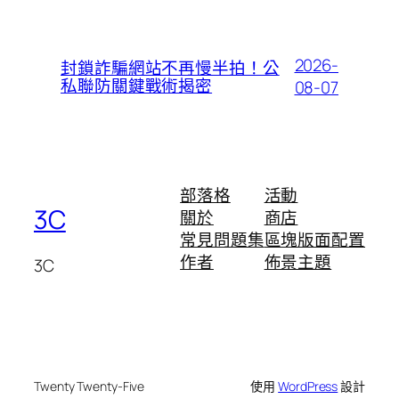
2026-
封鎖詐騙網站不再慢半拍！公
私聯防關鍵戰術揭密
08-07
部落格
活動
3C
關於
商店
常見問題集
區塊版面配置
作者
佈景主題
3C
Twenty Twenty-Five
使用
WordPress
設計