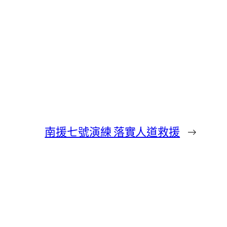
南援七號演練 落實人道救援
→