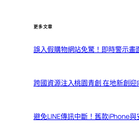
更多文章
誤入假購物網站免驚！即時警示畫
跨國資源注入桃園青創 在地新創迎
避免LINE傳訊中斷！舊款iPhon