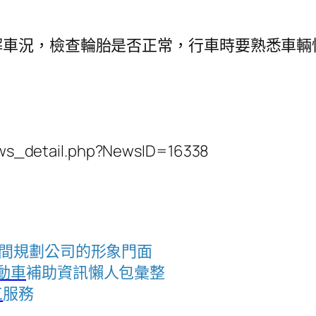
解車況，檢查輪胎是否正常，行車時要熟悉車輛
s_detail.php?NewsID=16338
間規劃公司的形象門面
動車
補助資訊懶人包彙整
工
服務