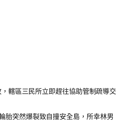
事故，轄區三民所立即趕往協助管制疏導交
前輪胎突然爆裂致自撞安全島，所幸林男