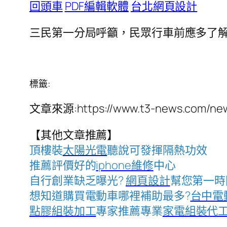
回頭車
PDF編輯軟體
台北網頁設計
三民第一分局呼籲，民眾行車前應多了
標籤:
文章來源:https://www.t3-news.com/new
【其他文章推薦】
頂樓裝
太陽光電
聽說可發揮隔熱功效
推薦評價好的
iphone維修
中心
自行創業缺乏曝光?
網頁設計
幫您第一時
想知道購買電動車哪裡補助最多?
台中電
點膠組裝加工
專家推薦專業
家電組裝代