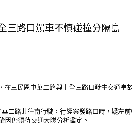
全三路口駕車不慎碰撞分隔島
獲報案，在三民區中華二路與十全三路口發生交通
中華二路北往南行駛，行經案發路口時，疑左
肇因仍須待交通大隊分析鑑定。