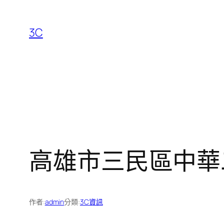
跳
至
3C
主
要
內
容
高雄市三民區中華
作者:
admin
分類:
3C資訊