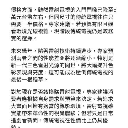
價格方面，雖然雷射電視的入門門檻已降至5
萬元台幣左右，但同尺寸的傳統電視往往只
需要一半價格。專家建議，若預算有限且觀
看環境光線複雜，現階段傳統電視仍是較務
實的選擇。
未來幾年，隨著雷射技術持續進步，專家預
測兩者之間的性能差距將逐漸縮小。特別是
新一代三色雷射光源的問世，將大幅提升色
彩表現與亮度，這可能成為壓倒傳統電視的
最後一根稻草。
對於現在是否該換購雷射電視，專家建議消
費者應根據自身需求與預算來決定。若追求
大畫面且擁有適當的觀影環境，雷射電視確
實能帶來革命性的視覺體驗；但若只是日常
追劇看新聞，傳統電視在性價比上仍具優
勢。