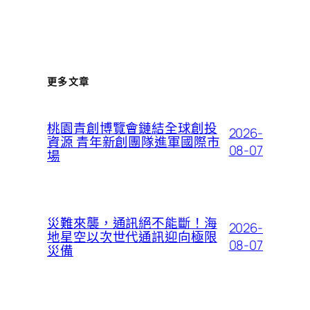
更多文章
桃園青創博覽會鏈結全球創投
2026-
資源 青年新創團隊進軍國際市
08-07
場
災難來襲，通訊絕不能斷！海
2026-
地星空以次世代通訊迎向極限
08-07
災備