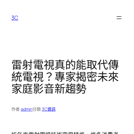
跳
至
3C
主
要
內
容
雷射電視真的能取代傳
統電視？專家揭密未來
家庭影音新趨勢
作者:
admin
分類:
3C資訊