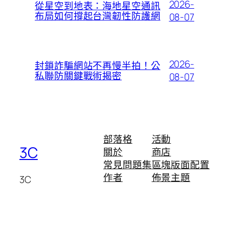
2026-
從星空到地表：海地星空通訊
布局如何撐起台灣韌性防護網
08-07
2026-
封鎖詐騙網站不再慢半拍！公
私聯防關鍵戰術揭密
08-07
部落格
活動
3C
關於
商店
常見問題集
區塊版面配置
作者
佈景主題
3C