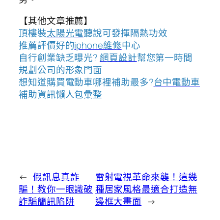
【其他文章推薦】
頂樓裝
太陽光電
聽說可發揮隔熱功效
推薦評價好的
iphone維修
中心
自行創業缺乏曝光?
網頁設計
幫您第一時間
規劃公司的形象門面
想知道購買電動車哪裡補助最多?
台中電動車
補助資訊懶人包彙整
←
假訊息真詐
雷射電視革命來襲！這幾
騙！教你一眼識破
種居家風格最適合打造無
詐騙簡訊陷阱
邊框大畫面
→