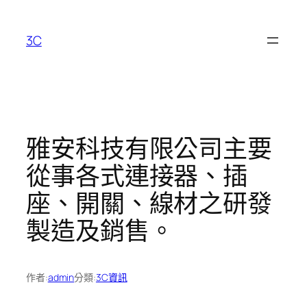
跳
至
3C
主
要
內
容
雅安科技有限公司主要
從事各式連接器、插
座、開關、線材之研發
製造及銷售。
作者:
admin
分類:
3C資訊