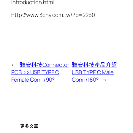
introduction.html
http://www.3chy.com.tw/?p=2250
←
雅安科技Connector
雅安科技產品介紹
PCB >> USB TYPE C
USB TYPE C Male
Female Conn/90°
Conn/180°
→
更多文章