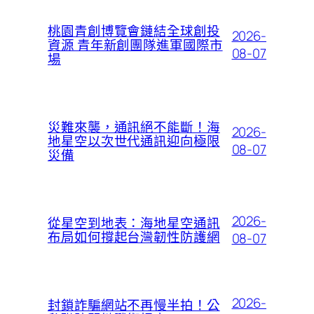
桃園青創博覽會鏈結全球創投
2026-
資源 青年新創團隊進軍國際市
08-07
場
災難來襲，通訊絕不能斷！海
2026-
地星空以次世代通訊迎向極限
08-07
災備
2026-
從星空到地表：海地星空通訊
布局如何撐起台灣韌性防護網
08-07
2026-
封鎖詐騙網站不再慢半拍！公