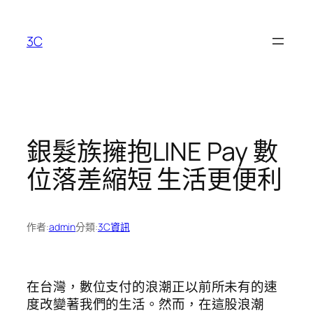
跳
至
3C
主
要
內
容
銀髮族擁抱LINE Pay 數
位落差縮短 生活更便利
作者:
admin
分類:
3C資訊
在台灣，數位支付的浪潮正以前所未有的速
度改變著我們的生活。然而，在這股浪潮