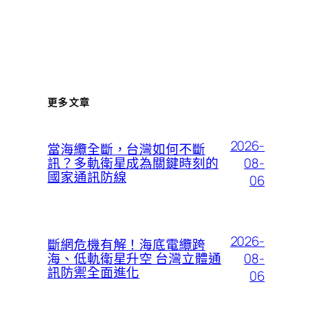
更多文章
2026-
當海纜全斷，台灣如何不斷
08-
訊？多軌衛星成為關鍵時刻的
國家通訊防線
06
2026-
斷網危機有解！海底電纜跨
08-
海、低軌衛星升空 台灣立體通
訊防禦全面進化
06