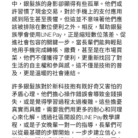
中，銀髮族的身影卻顯得有些孤單。他們或
許習慣了現金交易，對於手機上的支付應用
感到陌生甚至畏懼。但這並不意味著他們應
該被排除在數位便利之外。相反，幫助銀髮
族學會使用LINE Pay，正是縮短數位落差、促
進社會包容的關鍵一步。當長輩們能夠輕鬆
地用手機完成轉帳、繳費，甚至是在市場買
菜，他們不僅獲得了便利，更重新找回了對
生活的自主權和參與感。這不僅是技術的普
及，更是溫暖的社會連結。
許多銀髮族對於新科技抱有既好奇又害怕的
矛盾心理。他們擔心操作錯誤會導致金錢損
失，或是覺得學習過程太過複雜。這些擔憂
真實而具體，需要我們用更多的耐心和同理
心來化解。透過社區開設的LINE Pay教學課
程，或是子女晚輩一對一的指導，長輩們可
以從最基礎的步驟開始，一步步建立信心。