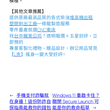
模樣。
【其他文章推薦】
提供原廠最高品質的各式柴油
堆高機
出租
塑膠射出工廠
一條龍製造服務
零件量產就選
CNC車床
找
台中搬家公司
？透明報價＋五星好評，立
即預約
專業客製化禮物、贈品設計，辦公用品常見
【
L夾
】搖身一變大受好評!!
←
手機支付詐騙就
Windows 11 重啟卡住？
在身邊！這份防詐自
關閉 Secure Launch 可
保指南能救你的錢包
能是你的救命稻草
→