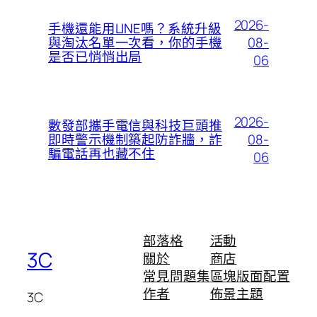
2026-
手機還能用LINE嗎？系統升級
08-
與淘汰名單一次看，你的手機
是否已悄悄出局
06
2026-
數發部攜手電信與科技巨頭推
08-
即時警示機制築起防詐牆，詐
騙電話再也藏不住
06
部落格
活動
3C
關於
商店
常見問題集
區塊版面配置
作者
佈景主題
3C