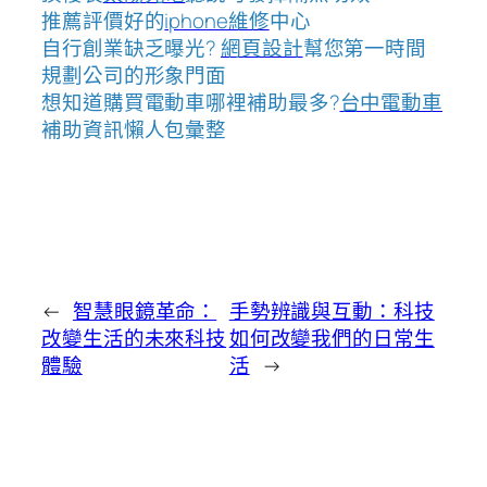
推薦評價好的
iphone維修
中心
自行創業缺乏曝光?
網頁設計
幫您第一時間
規劃公司的形象門面
想知道購買電動車哪裡補助最多?
台中電動車
補助資訊懶人包彙整
←
智慧眼鏡革命：
手勢辨識與互動：科技
改變生活的未來科技
如何改變我們的日常生
體驗
活
→