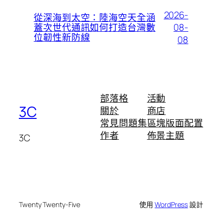
2026-
從深海到太空：陸海空天全涵
08-
蓋次世代通訊如何打造台灣數
位韌性新防線
08
部落格
活動
3C
關於
商店
常見問題集
區塊版面配置
作者
佈景主題
3C
Twenty Twenty-Five
使用
WordPress
設計