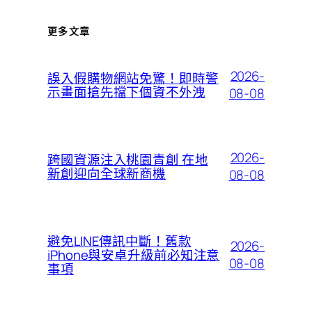
更多文章
2026-
誤入假購物網站免驚！即時警
示畫面搶先擋下個資不外洩
08-08
2026-
跨國資源注入桃園青創 在地
新創迎向全球新商機
08-08
避免LINE傳訊中斷！舊款
2026-
iPhone與安卓升級前必知注意
08-08
事項