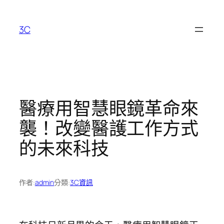
跳
至
3C
主
要
內
容
醫療用智慧眼鏡革命來
襲！改變醫護工作方式
的未來科技
作者:
admin
分類:
3C資訊