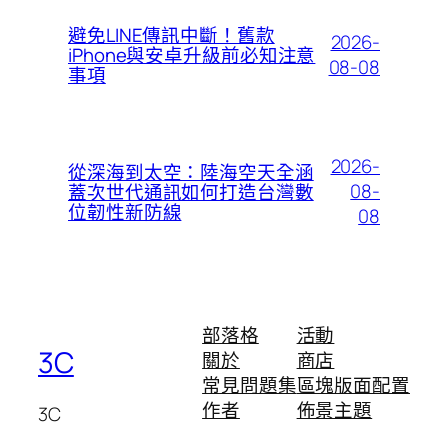
避免LINE傳訊中斷！舊款
2026-
iPhone與安卓升級前必知注意
08-08
事項
2026-
從深海到太空：陸海空天全涵
08-
蓋次世代通訊如何打造台灣數
位韌性新防線
08
部落格
活動
3C
關於
商店
常見問題集
區塊版面配置
作者
佈景主題
3C