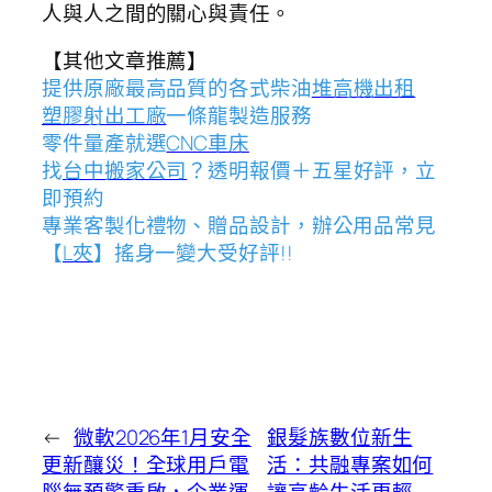
人與人之間的關心與責任。
【其他文章推薦】
提供原廠最高品質的各式柴油
堆高機
出租
塑膠射出工廠
一條龍製造服務
零件量產就選
CNC車床
找
台中搬家公司
？透明報價＋五星好評，立
即預約
專業客製化禮物、贈品設計，辦公用品常見
【
L夾
】搖身一變大受好評!!
←
微軟2026年1月安全
銀髮族數位新生
更新釀災！全球用戶電
活：共融專案如何
腦無預警重啟，企業運
讓高齡生活更輕