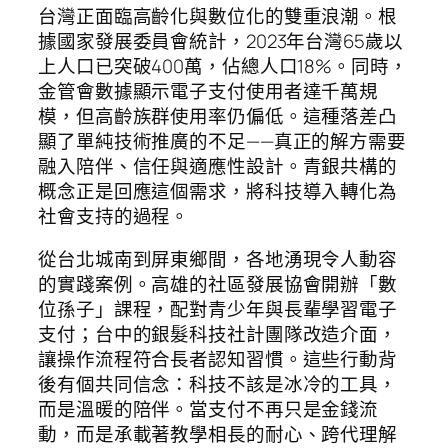
台灣正面臨高齡化與數位化的雙重浪潮。根
據國家發展委員會統計，2023年台灣65歲以
上人口已突破400萬，佔總人口18%。同時，
金管會數據顯示電子支付使用者達千萬規
模，但高齡族群使用率仍偏低。這種落差凸
顯了單純技術推廣的不足——真正的解方需要
融入陪伴、信任與適應性設計。青銀共構的
概念正是回應這個需求，將科技導入轉化為
社會支持的過程。
從台北城南到屏東鄉間，各地湧現令人動容
的實踐案例。高雄的社區發展協會開辦「數
位孫子」課程，配對青少年與長輩學習電子
支付；台中的銀髮科技社計團隊改造介面，
讓操作流程符合長者認知習慣。這些行動背
後有個共同信念：科技不該是冰冷的工具，
而是溫暖的陪伴。當支付不再只是金錢流
動，而是承載著教學相長的耐心、跨代理解