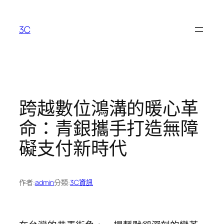
跳
至
3C
主
要
內
容
跨越數位鴻溝的暖心革
命：青銀攜手打造無障
礙支付新時代
作者:
admin
分類:
3C資訊