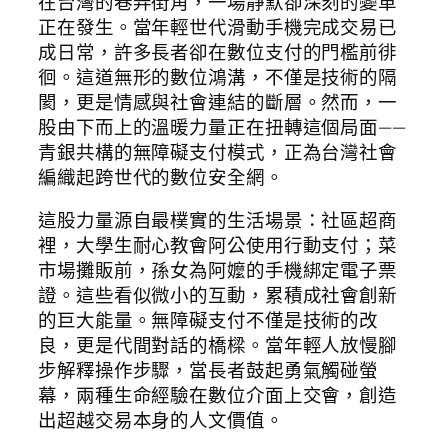
在台灣的巷弄街角，一場靜默卻深刻的變革
正在發生。當年輕世代滑動手機完成交易已
成日常，許多長者卻在數位支付的門檻前徘
徊。這道無形的數位鴻溝，不僅是技術的隔
閡，更是情感與社會連結的斷層。然而，一
股由下而上的溫暖力量正在扭轉這個局面——
青銀共構的無障礙支付模式，正為台灣社會
編織起跨世代的數位安全網。
這股力量源自最樸實的生活場景：社區超商
裡，大學生耐心教會阿公使用行動支付；菜
市場攤販前，孫女為阿嬤的手機綁定電子票
證。這些看似微小的互動，累積成社會創新
的巨大能量。無障礙支付不僅是技術的改
良，更是代間對話的橋樑。當年輕人放慢腳
步解釋操作步驟，當長者鼓起勇氣觸碰螢
幕，兩種生命經驗在數位介面上交會，創造
出超越交易本身的人文價值。