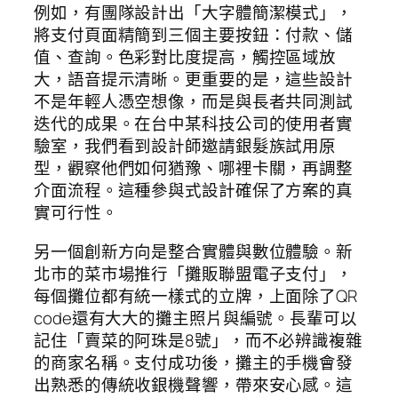
例如，有團隊設計出「大字體簡潔模式」，
將支付頁面精簡到三個主要按鈕：付款、儲
值、查詢。色彩對比度提高，觸控區域放
大，語音提示清晰。更重要的是，這些設計
不是年輕人憑空想像，而是與長者共同測試
迭代的成果。在台中某科技公司的使用者實
驗室，我們看到設計師邀請銀髮族試用原
型，觀察他們如何猶豫、哪裡卡關，再調整
介面流程。這種參與式設計確保了方案的真
實可行性。
另一個創新方向是整合實體與數位體驗。新
北市的菜市場推行「攤販聯盟電子支付」，
每個攤位都有統一樣式的立牌，上面除了QR
code還有大大的攤主照片與編號。長輩可以
記住「賣菜的阿珠是8號」，而不必辨識複雜
的商家名稱。支付成功後，攤主的手機會發
出熟悉的傳統收銀機聲響，帶來安心感。這