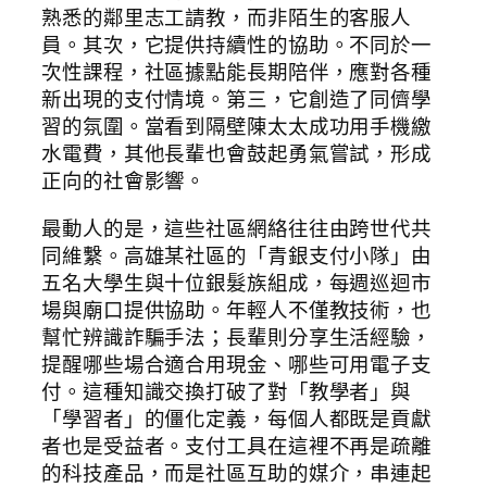
熟悉的鄰里志工請教，而非陌生的客服人
員。其次，它提供持續性的協助。不同於一
次性課程，社區據點能長期陪伴，應對各種
新出現的支付情境。第三，它創造了同儕學
習的氛圍。當看到隔壁陳太太成功用手機繳
水電費，其他長輩也會鼓起勇氣嘗試，形成
正向的社會影響。
最動人的是，這些社區網絡往往由跨世代共
同維繫。高雄某社區的「青銀支付小隊」由
五名大學生與十位銀髮族組成，每週巡迴市
場與廟口提供協助。年輕人不僅教技術，也
幫忙辨識詐騙手法；長輩則分享生活經驗，
提醒哪些場合適合用現金、哪些可用電子支
付。這種知識交換打破了對「教學者」與
「學習者」的僵化定義，每個人都既是貢獻
者也是受益者。支付工具在這裡不再是疏離
的科技產品，而是社區互助的媒介，串連起