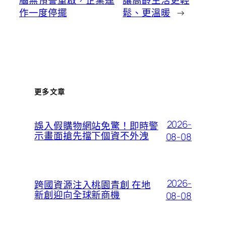
作一度停擺
鬆、更溫暖
→
更多文章
2026-
誤入假購物網站免驚！即時警
示畫面搶先擋下個資不外洩
08-08
2026-
跨國資源注入桃園青創 在地
新創迎向全球新商機
08-08