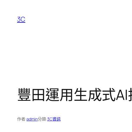
跳
至
3C
主
要
內
容
豐田運用生成式A
作者:
admin
分類:
3C資訊