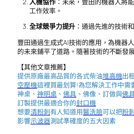
人機協作
：未來，豐田的機器人將
工作效率。
全球競爭力提升
：通過先進的技術
豐田通過生成式AI技術的應用，為機器
的未來鋪平了道路。隨著技術的不斷發
【其他文章推薦】
提供原廠最高品質的各式柴油
堆高機
出
空壓機
這裡買最划算!為您解決工作中需
神桌、
神明桌
、
佛具
、佛像、訂做與
佛
訂製提供最適合你的
封口機
想要
清粉刺
有人知道用
醫洗臉
可以把
粉
影響
示波器
測試準確度的五大因素