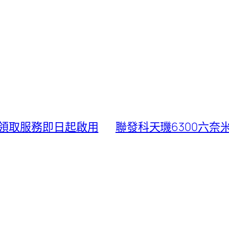
領取服務即日起啟用
聯發科天璣6300六