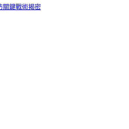
防關鍵戰術揭密