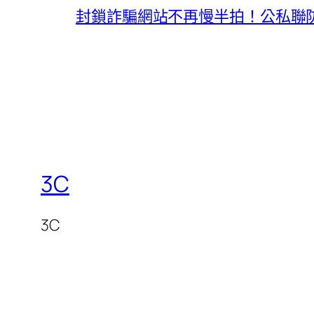
封鎖詐騙網站不再慢半拍！公私聯
3C
3C