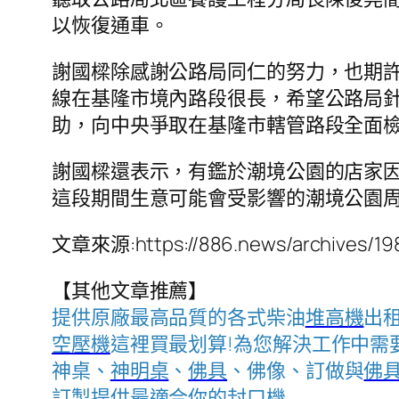
以恢復通車。
謝國樑除感謝公路局同仁的努力，也期
線在基隆市境內路段很長，希望公路局
助，向中央爭取在基隆市轄管路段全面
謝國樑還表示，有鑑於潮境公園的店家
這段期間生意可能會受影響的潮境公園
文章來源:https://886.news/archives/19
【其他文章推薦】
提供原廠最高品質的各式柴油
堆高機
出
空壓機
這裡買最划算!為您解決工作中需
神桌、
神明桌
、
佛具
、佛像、訂做與
佛
訂製提供最適合你的
封口機