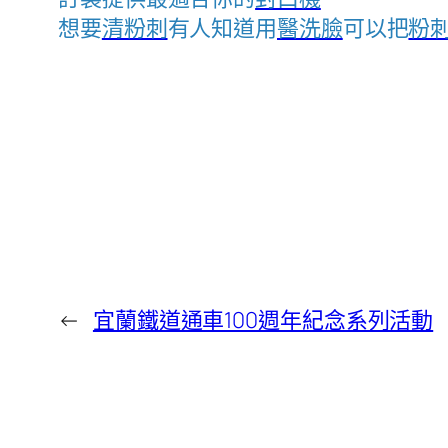
想要
清粉刺
有人知道用
醫洗臉
可以把
粉
←
宜蘭鐵道通車100週年紀念系列活動