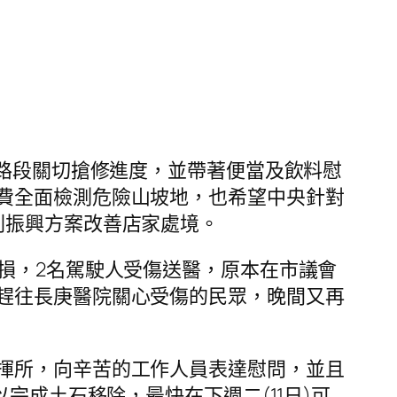
園路段關切搶修進度，並帶著便當及飲料慰
費全面檢測危險山坡地，也希望中央針對
劃振興方案改善店家處境。
損，2名駕駛人受傷送醫，原本在市議會
趕往長庚醫院關心受傷的民眾，晚間又再
揮所，向辛苦的工作人員表達慰問，並且
完成土石移除，最快在下週二(11日)可