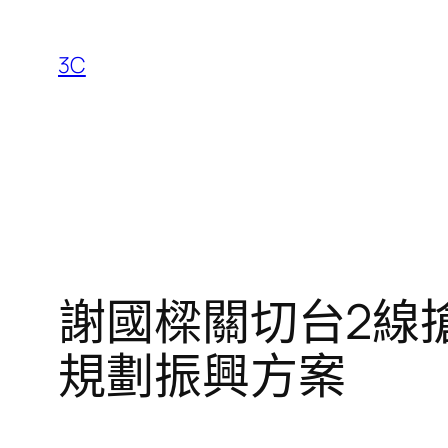
跳
至
3C
主
要
內
容
謝國樑關切台2線
規劃振興方案