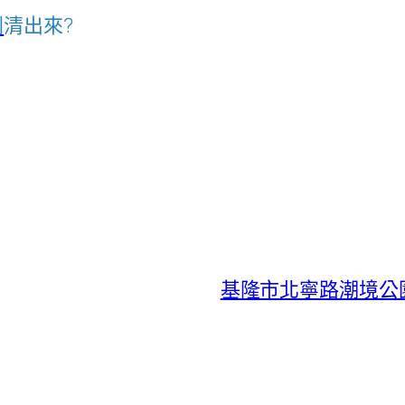
刺
清出來?
基隆市北寧路潮境公