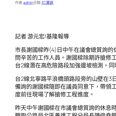
作者:
admin
分類:
3C資訊
記者 游元宏/基隆報導
市長謝國樑昨(4)日中午在議會總質詢
問辛苦的工作人員。謝國樑除期許搶修
台2線潛在高危險路段加強邊坡檢測，
台2線北寧路平浪橋頭路段旁的山壁在3
備詢的謝國樑隨即在議員同意下，帶領
度前往現場了解搶修工程進度。
昨天中午謝國樑在市議會總質詢的休息
聽取公路局北區養護工程分局長陳俊堯簡報