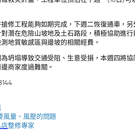
許搶修工程能夠如期完成，下週二恢復通車，另
針對潛在危險山坡地及土石路段，積極協助進行
檢測地質敏感區與邊坡的相關經費。
因為坍塌導致交通受阻、生意受損，本週四將協
周邊商家度過難關。
8144
租
要風量、風壓的問題
具店
整修專家