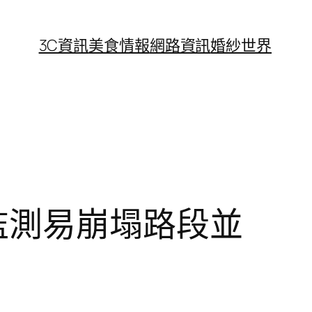
3C資訊
美食情報
網路資訊
婚紗世界
監測易崩塌路段並