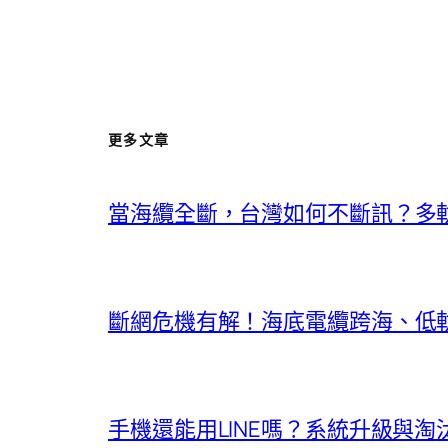
更多文章
當海纜全斷，台灣如何不斷訊？多
斷網危機有解！海底電纜跨海、低
手機還能用LINE嗎？系統升級與