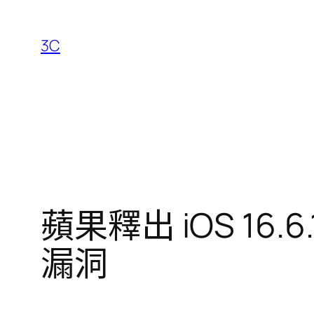
跳
至
3C
主
要
內
容
蘋果釋出 iOS 1
漏洞