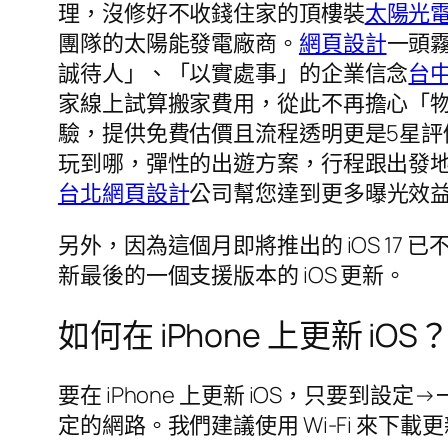
理，沒修好不收錢住家的頂樓裝
太陽光
團隊的太陽能發電廠商。
網頁設計
一頭
誠待人」、「以實處事」的企業信念
台
家線上試算搬家費用，從此不再擔心「
驗，提供免費估價且流程透明更是5星評
玩到哪，彈性的出遊方案，行程跟出發地也
台北網頁設計
公司幫您達到更多曝光效
另外，因為這個月即將推出的 iOS 17 已不支援
新最後的一個支援版本的 iOS 更新。
如何在 iPhone 上更新 iOS
要在 iPhone 上更新 iOS，只
定的網路。我們建議使用 Wi-Fi 來下載