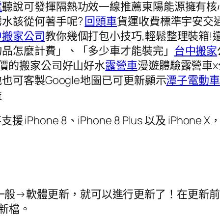
電
聽說可發揮隔熱功效一線推薦東陽能源擁有核
霧水該從何著手呢?
回頭車
貨運收費標準宇安交
中搬家公司
教你幾個打包小技巧,輕鬆整理裝箱
物品怎麼計費」、「多少車才能裝完」
台中搬家
價的搬家公司好山好水
露營車
漫遊體驗露營車
可客製Google地圖已可更新顯示
潭子電動車
益
 iPhone 8、iPhone 8 Plus 以及 i
？
要到設定→一般→軟體更新，就可以進行更新了！在
更新檔。