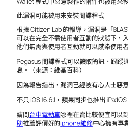
Wallet 程式中惡意製作的附件也被
此漏洞可能被用來安裝間諜程式
根據 Citizen Lab 的報導，漏洞是「B
可以在完全不需使用者互動的狀態下，入侵執行 
他們無需與使用者互動就可以感染使用
Pegasus 間諜程式可以讀取簡訊、
息。（來源：維基百科）
因為報告指出，漏洞已經被有心人士惡意利用
不只 iOS 16.6.1，蘋果同步也推出 iPadOS
請問
台中電動車
哪裡在賣比較便宜可以到
助
推薦評價好的
iphone維修
中心擁有專業