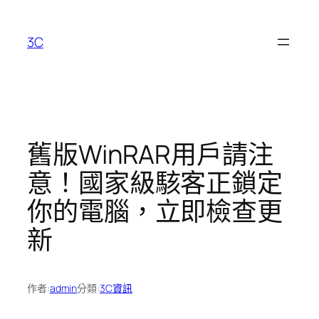
跳
至
3C
主
要
內
容
舊版WinRAR用戶請注
意！國家級駭客正鎖定
你的電腦，立即檢查更
新
作者:
admin
分類:
3C資訊