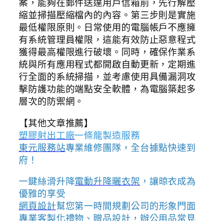
案，能夠在郵件送達用戶信箱前，先行解壓
縮並掃描壓縮檔內的內容。第三步則是實施
最低權限原則。日常使用的電腦帳戶不應擁
有系統管理員權限，這能有效防止惡意程式
獲得最高權限進行破壞。同時，確保作業系
統與所有應用程式都開啟自動更新，定期進
行全面的系統掃描，並考慮使用具備漏洞攻
擊防護功能的端點安全軟體，為電腦築起多
層次的防禦網。
【其他文章推薦】
塑膠射出工廠
一條龍製造服務
東元服務站
專業維修團隊，全台據點快速到
府！
一鍵絲滑升降
電動升降曬衣架
，讓晾衣成為
優雅的享受
網頁設計
幫您第一時間規劃公司的形象門面
專業客製化禮物、贈品設計，辦公用品常見