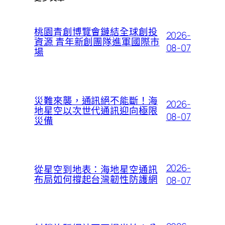
桃園青創博覽會鏈結全球創投
2026-
資源 青年新創團隊進軍國際市
08-07
場
災難來襲，通訊絕不能斷！海
2026-
地星空以次世代通訊迎向極限
08-07
災備
2026-
從星空到地表：海地星空通訊
布局如何撐起台灣韌性防護網
08-07