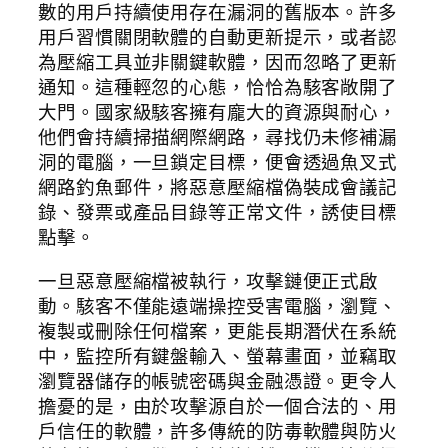
數的用戶持續使用存在漏洞的舊版本。許多
用戶習慣關閉軟體的自動更新提示，或者認
為壓縮工具並非關鍵軟體，因而忽略了更新
通知。這種輕忽的心態，恰恰為駭客敞開了
大門。國家級駭客擁有龐大的資源與耐心，
他們會持續掃描網際網路，尋找仍未修補漏
洞的電腦，一旦鎖定目標，便會透過魚叉式
網路釣魚郵件，將惡意壓縮檔偽裝成會議記
錄、發票或產品目錄等正常文件，誘使目標
點擊。
一旦惡意壓縮檔被執行，攻擊鏈便正式啟
動。駭客不僅能遠端操控受害電腦，瀏覽、
複製或刪除任何檔案，更能長期潛伏在系統
中，監控所有鍵盤輸入、螢幕畫面，並竊取
瀏覽器儲存的帳號密碼與金融憑證。更令人
擔憂的是，由於攻擊源自於一個合法的、用
戶信任的軟體，許多傳統的防毒軟體與防火