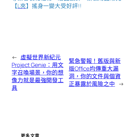
【
L夾
】搖身一變大受好評!!
←
虛擬世界新紀元
緊急警報！舊版與新
Project Genie：用文
版Office均傳重大漏
字召喚場景，你的想
洞，你的文件與個資
像力就是最強開發工
正暴露於風險之中
→
具
更多文章