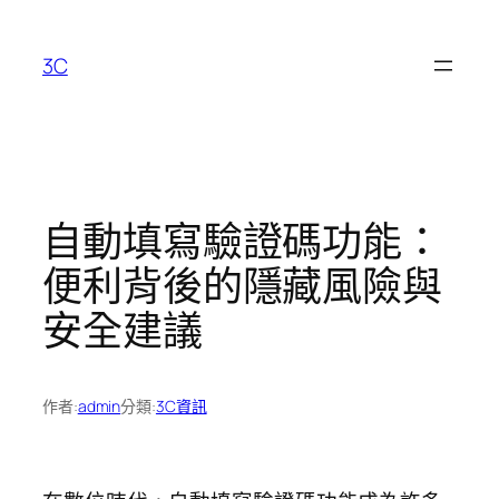
跳
至
3C
主
要
內
容
自動填寫驗證碼功能：
便利背後的隱藏風險與
安全建議
作者:
admin
分類:
3C資訊