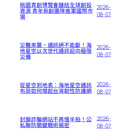
桃園青創博覽會鏈結全球創投
2026-
資源 青年新創團隊進軍國際市
08-07
場
災難來襲，通訊絕不能斷！海
2026-
地星空以次世代通訊迎向極限
08-07
災備
2026-
從星空到地表：海地星空通訊
布局如何撐起台灣韌性防護網
08-07
2026-
封鎖詐騙網站不再慢半拍！公
私聯防關鍵戰術揭密
08-07