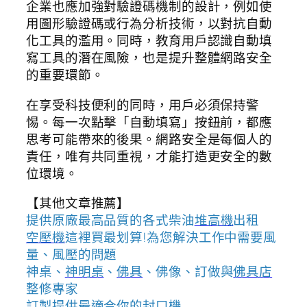
企業也應加強對驗證碼機制的設計，例如使
用圖形驗證碼或行為分析技術，以對抗自動
化工具的濫用。同時，教育用戶認識自動填
寫工具的潛在風險，也是提升整體網路安全
的重要環節。
在享受科技便利的同時，用戶必須保持警
惕。每一次點擊「自動填寫」按鈕前，都應
思考可能帶來的後果。網路安全是每個人的
責任，唯有共同重視，才能打造更安全的數
位環境。
【其他文章推薦】
提供原廠最高品質的各式柴油
堆高機
出租
空壓機
這裡買最划算!為您解決工作中需要風
量、風壓的問題
神桌、
神明桌
、
佛具
、佛像、訂做與
佛具店
整修專家
訂製提供最適合你的
封口機