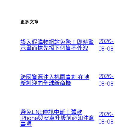
更多文章
2026-
誤入假購物網站免驚！即時警
示畫面搶先擋下個資不外洩
08-08
2026-
跨國資源注入桃園青創 在地
新創迎向全球新商機
08-08
避免LINE傳訊中斷！舊款
2026-
iPhone與安卓升級前必知注意
08-08
事項