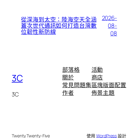
2026-
從深海到太空：陸海空天全涵
08-
蓋次世代通訊如何打造台灣數
位韌性新防線
08
部落格
活動
3C
關於
商店
常見問題集
區塊版面配置
作者
佈景主題
3C
Twenty Twenty-Five
使用
WordPress
設計