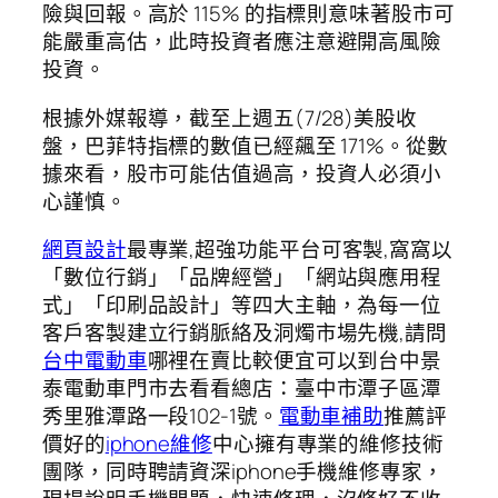
險與回報。高於 115% 的指標則意味著股市可
能嚴重高估，此時投資者應注意避開高風險
投資。
根據外媒報導，截至上週五(7/28)美股收
盤，巴菲特指標的數值已經飆至 171%。從數
據來看，股市可能估值過高，投資人必須小
心謹慎。
網頁設計
最專業,超強功能平台可客製,窩窩以
「數位行銷」「品牌經營」「網站與應用程
式」「印刷品設計」等四大主軸，為每一位
客戶客製建立行銷脈絡及洞燭市場先機,請問
台中電動車
哪裡在賣比較便宜可以到台中景
泰電動車門市去看看總店：臺中市潭子區潭
秀里雅潭路一段102-1號。
電動車補助
推薦評
價好的
iphone維修
中心擁有專業的維修技術
團隊，同時聘請資深iphone手機維修專家，