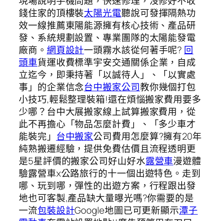
現場說明手機問題，快速修理，沒修好不收
錢住家的頂樓裝
太陽光電
聽說可發揮隔熱功
效一線推薦東陽能源擁有核心技術、產品研
發、系統規劃設置、專業團隊的太陽能發電
廠商。
網頁設計
一頭霧水該從何著手呢?
回
頭車
貨運收費標準宇安交通關係企業，自成
立迄今，即秉持著「以誠待人」、「以實處
事」的企業信念
台中搬家公司
教你幾個打包
小技巧,輕鬆整理裝箱!還在煩惱搬家費用要多
少哪？台中大展搬家線上試算搬家費用，從
此不再擔心「物品怎麼計費」、「多少車才
能裝完」
台中搬家
公司費用怎麼算?擁有20年
純熟搬遷經驗，提供免費估價且流程透明更
是5星評價的搬家公司好山好水
露營車
漫遊體
驗露營車x公路旅行的十一個出遊特色。走到
哪、玩到哪，彈性的出遊方案，行程跟出發
地也可客製,產品缺大量曝光嗎?你需要的是
一流
包裝設計
Google地圖已可更新顯示
潭子