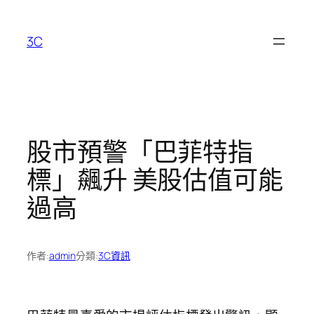
跳
至
3C
主
要
內
容
股市預警「巴菲特指
標」飆升 美股估值可能
過高
作者:
admin
分類:
3C資訊