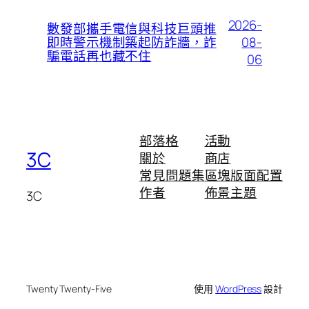
2026-
數發部攜手電信與科技巨頭推
08-
即時警示機制築起防詐牆，詐
騙電話再也藏不住
06
部落格
活動
3C
關於
商店
常見問題集
區塊版面配置
作者
佈景主題
3C
Twenty Twenty-Five
使用
WordPress
設計