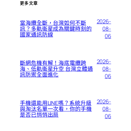
更多文章
2026-
當海纜全斷，台灣如何不斷
08-
訊？多軌衛星成為關鍵時刻的
國家通訊防線
06
2026-
斷網危機有解！海底電纜跨
08-
海、低軌衛星升空 台灣立體通
訊防禦全面進化
06
2026-
手機還能用LINE嗎？系統升級
08-
與淘汰名單一次看，你的手機
是否已悄悄出局
06