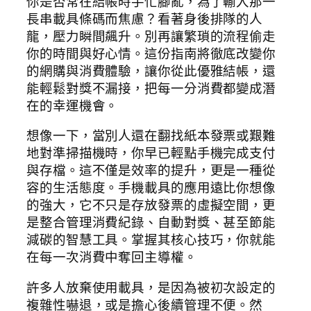
你是否常在結帳時手忙腳亂，為了輸入那一
長串載具條碼而焦慮？看著身後排隊的人
龍，壓力瞬間飆升。別再讓繁瑣的流程偷走
你的時間與好心情。這份指南將徹底改變你
的網購與消費體驗，讓你從此優雅結帳，還
能輕鬆對獎不漏接，把每一分消費都變成潛
在的幸運機會。
想像一下，當別人還在翻找紙本發票或艱難
地對準掃描機時，你早已輕點手機完成支付
與存檔。這不僅是效率的提升，更是一種從
容的生活態度。手機載具的應用遠比你想像
的強大，它不只是存放發票的虛擬空間，更
是整合管理消費紀錄、自動對獎、甚至節能
減碳的智慧工具。掌握其核心技巧，你就能
在每一次消費中奪回主導權。
許多人放棄使用載具，是因為被初次設定的
複雜性嚇退，或是擔心後續管理不便。然