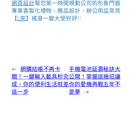
網頁設計
幫您第一時間規劃公司的形象門面
專業客製化禮物、贈品設計，辦公用品常見
【
L夾
】搖身一變大受好評!!
←
網購結帳不再卡
手機電池延壽秘訣大
關！一鍵輸入載具秒完
公開！掌握這幾招讓
成，你的便利生活就差
你的愛機再戰五年不
這一步
是夢
→