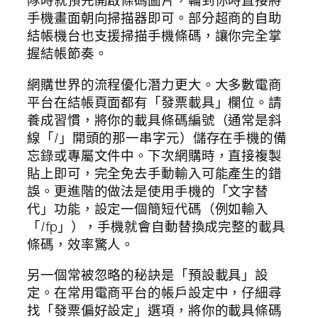
隊時就預先開啟條碼圖片，輪到你時直接將
手機畫面朝向掃描器即可。部分超商的自助
結帳機台也支援掃描手機條碼，讓你完全掌
握結帳節奏。
網購世界的流程優化潛力更大。大多數電商
平台在結帳頁面都有「發票載具」欄位。請
養成習慣，將你的載具條碼編號（通常是斜
線「/」開頭的那一串字元）儲存在手機的備
忘錄或專屬文件中。下次網購時，直接複製
貼上即可，完全免去手動輸入可能產生的錯
誤。更進階的做法是使用手機的「文字替
代」功能，設定一個簡短代碼（例如輸入
「/fp」），手機就會自動替換成完整的載具
條碼，效率驚人。
另一個常被忽略的秘訣是「預設載具」設
定。在常用電商平台的帳戶設定中，仔細尋
找「發票偏好設定」選項，將你的載具條碼