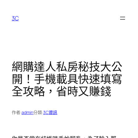
跳
至
3C
主
要
內
容
網購達人私房秘技大公
開！手機載具快速填寫
全攻略，省時又賺錢
作者:
admin
分類:
3C資訊