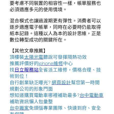
要考慮不同裝置的相容性一樣，帳單服務也
必須適應多元的使用情境。
混合模式也讓過渡期更有彈性。消費者可以
逐步適應電子帳單，同時在必要時仍能取得
紙本記錄。這種以人為本的設計思維，正是
數位轉型成功的關鍵所在。
【其他文章推薦】
頂樓裝
太陽光電
聽說可發揮隔熱功效
推薦評價好的
iphone維修
中心
找
日立服務站
全省派工維修，價格合理、技
術到位！
自行創業缺乏曝光?
網頁設計
幫您第一時間
規劃公司的形象門面
想知道購買電動車哪裡補助最多?
台中電動車
補助資訊懶人包彙整
台中搬家
免煩惱專業團隊、快速到府、安全