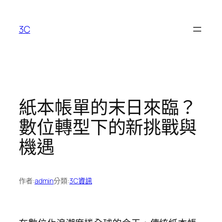
跳
至
3C
主
要
內
容
紙本帳單的末日來臨？
數位轉型下的新挑戰與
機遇
作者:
admin
分類:
3C資訊