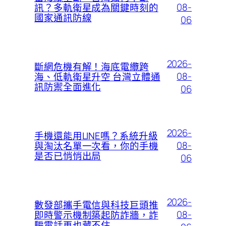
08-
訊？多軌衛星成為關鍵時刻的
國家通訊防線
06
2026-
斷網危機有解！海底電纜跨
08-
海、低軌衛星升空 台灣立體通
訊防禦全面進化
06
2026-
手機還能用LINE嗎？系統升級
08-
與淘汰名單一次看，你的手機
是否已悄悄出局
06
2026-
數發部攜手電信與科技巨頭推
08-
即時警示機制築起防詐牆，詐
騙電話再也藏不住