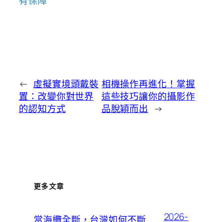
有保障
←
虛擬實境頭戴裝
相機操作再進化！掌握
置：改變你對世界
這些技巧讓你的攝影作
的認知方式
品脫穎而出
→
更多文章
2026-
當海纜全斷，台灣如何不斷