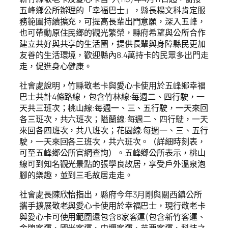
五峰鄉公所辦理的「幸福巴士」，縣長楊文科肯定服
務範圍持續擴充，可提高長輩出門意願，深入五峰，
也可帶動原住民鄉的觀光繁榮，縣府希望與公所合作
建立共好與共享的生活圈，提供長輩與身障縣民更加
友善的生活環境，歡迎縣內8.4萬持卡的民眾多出門走
走，促進身心健康。
社會處說明，竹縣敬老卡與愛心卡使用於五峰鄉幸福
巴士共計4條路線，包含竹林線:每週二、四行駛，一
天共三班次；桃山線:每週一、三、五行駛，一天來回
各三班次，共六班次；隘蘭線:每週二、四行駛，一天
來回各四班次，共八班次；花園線:每週一、三、五行
駛，一天來回各三班次，共六班次。（詳細時刻表，
可至五峰鄉公所官網查詢）。五峰鄉公所表示，桃山
線可到知名觀光景點的張學良故居，享受戶外溫泉泡
腳的樂趣，並到三毛故居走走。
社會處長陳欣怡指出，縣府今年3月剛與關西鎮公所
攜手擴展敬老與愛心卡使用於幸福巴士，現行敬老卡
與愛心卡可使用範圍還包含8家客運(包含新竹客運、