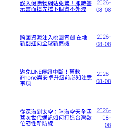
2026-
誤入假購物網站免驚！即時警
示畫面搶先擋下個資不外洩
08-08
2026-
跨國資源注入桃園青創 在地
新創迎向全球新商機
08-08
避免LINE傳訊中斷！舊款
2026-
iPhone與安卓升級前必知注意
08-08
事項
2026-
從深海到太空：陸海空天全涵
08-
蓋次世代通訊如何打造台灣數
位韌性新防線
08