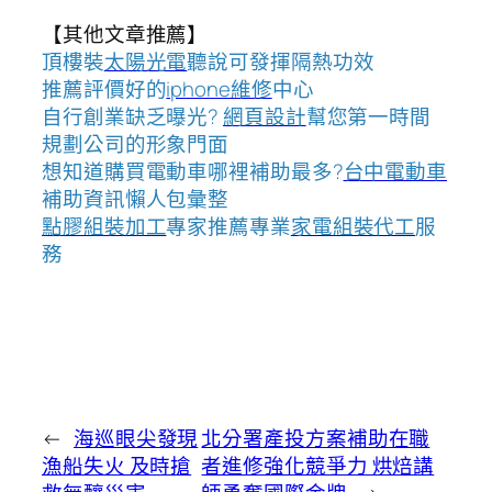
【其他文章推薦】
頂樓裝
太陽光電
聽說可發揮隔熱功效
推薦評價好的
iphone維修
中心
自行創業缺乏曝光?
網頁設計
幫您第一時間
規劃公司的形象門面
想知道購買電動車哪裡補助最多?
台中電動車
補助資訊懶人包彙整
點膠組裝加工
專家推薦專業
家電組裝代工
服
務
←
海巡眼尖發現
北分署產投方案補助在職
漁船失火 及時搶
者進修強化競爭力 烘焙講