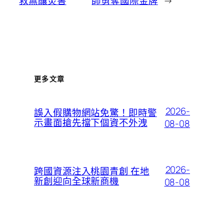
救無釀災害
師勇奪國際金牌
→
更多文章
2026-
誤入假購物網站免驚！即時警
示畫面搶先擋下個資不外洩
08-08
2026-
跨國資源注入桃園青創 在地
新創迎向全球新商機
08-08