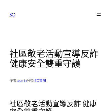
跳
至
3C
主
要
內
容
社區敬老活動宣導反詐
健康安全雙重守護
作者:
admin
分類:
3C資訊
社區敬老活動宣導反詐 健康