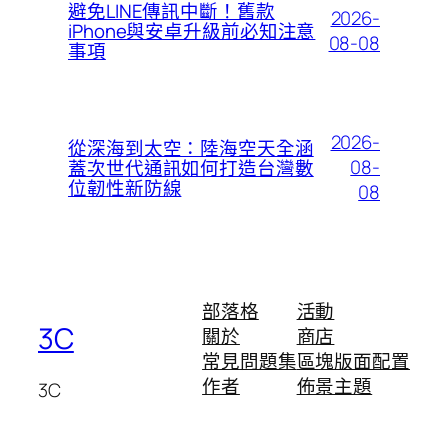
避免LINE傳訊中斷！舊款
2026-
iPhone與安卓升級前必知注意
08-08
事項
2026-
從深海到太空：陸海空天全涵
08-
蓋次世代通訊如何打造台灣數
位韌性新防線
08
部落格
活動
3C
關於
商店
常見問題集
區塊版面配置
作者
佈景主題
3C