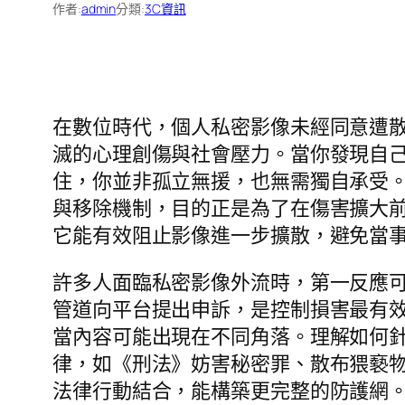
作者:
admin
分類:
3C資訊
在數位時代，個人私密影像未經同意遭
滅的心理創傷與社會壓力。當你發現自
住，你並非孤立無援，也無需獨自承受。
與移除機制，目的正是為了在傷害擴大
它能有效阻止影像進一步擴散，避免當
許多人面臨私密影像外流時，第一反應
管道向平台提出申訴，是控制損害最有效的
當內容可能出現在不同角落。理解如何
律，如《刑法》妨害秘密罪、散布猥褻
法律行動結合，能構築更完整的防護網。