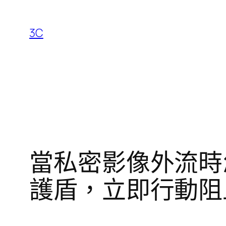
跳
至
3C
主
要
內
容
當私密影像外流時怎
護盾，立即行動阻