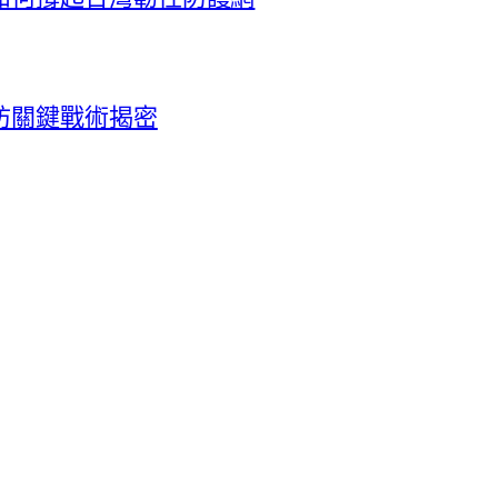
防關鍵戰術揭密