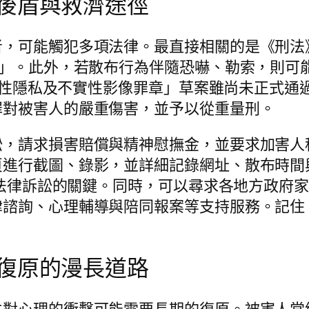
後盾與救濟途徑
，可能觸犯多項法律。最直接相關的是《刑法》
罪」。此外，若散布行為伴隨恐嚇、勒索，則可
「妨害性隱私及不實性影像罪章」草案雖尚未正式
罪對被害人的嚴重傷害，並予以從重量刑。
訟，請求損害賠償與精神慰撫金，並要求加害人
頁進行截圖、錄影，並詳細記錄網址、散布時間
提起法律訴訟的關鍵。同時，可以尋求各地方政府
律諮詢、心理輔導與陪同報案等支持服務。記住
復原的漫長道路
件對心理的衝擊可能需要長期的復原。被害人常