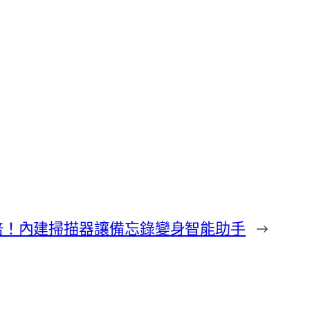
倍！內建掃描器讓備忘錄變身智能助手
→