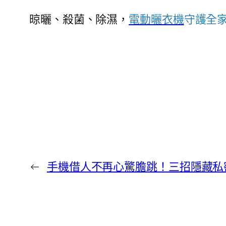
晾曬、殺菌、除濕，
電動曬衣機
守護全
←
手機借人不再心驚膽跳！三招隱藏私