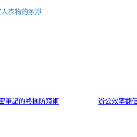
家人衣物的潔淨
密筆記的終極防窺術
辦公效率翻