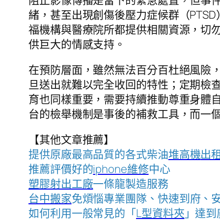
緒，甚至出現創傷後壓力症候群（PTS
福機構與醫療院所都提供相關資源，切
供巨大的情感支持。
在預防層面，雖然無法百分百杜絕風險
旦送出就難以完全收回的特性；定期檢
育也同樣重要，需要持續推動尊重身體自
台的檢舉機制是事後的補救工具，而一
【其他文章推薦】
提供原廠最高品質的各式柴油
堆高機
出
推薦評價好的
iphone維修
中心
塑膠射出工廠
一條龍製造服務
台中搬家
免煩惱專業團隊、快速到府、
如何利用一般常見的「
L型資料夾
」達到