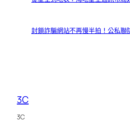
封鎖詐騙網站不再慢半拍！公私聯
3C
3C