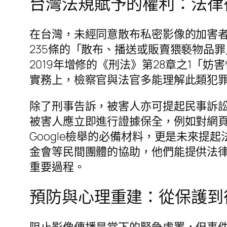
台灣法規賦予的權利：法律
在台灣，未經同意散布私密影像的加害者
235條的「散布、播送或販賣猥褻物品
2019年增修的《刑法》第28章之1
實務上，檢察官與法官多能理解此類犯
除了刑事告訴，被害人亦可提起民事訴
被害人應立即進行證據保全，例如對網
Google檢舉的必備材料，更是未來
金會等民間團體的協助，他們能提供法
重要過程。
預防與心理重建：從保護到
阻止影像傳播是當下的緊急處置，但事