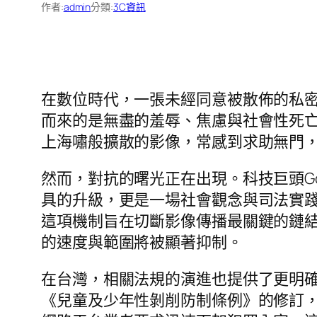
作者:
admin
分類:
3C資訊
在數位時代，一張未經同意被散佈的私
而來的是無盡的羞辱、焦慮與社會性死
上海嘯般擴散的影像，常感到求助無門
然而，對抗的曙光正在出現。科技巨頭G
具的升級，更是一場社會觀念與司法實踐
這項機制旨在切斷影像傳播最關鍵的鏈
的速度與範圍將被顯著抑制。
在台灣，相關法規的演進也提供了更明
《兒童及少年性剝削防制條例》的修訂