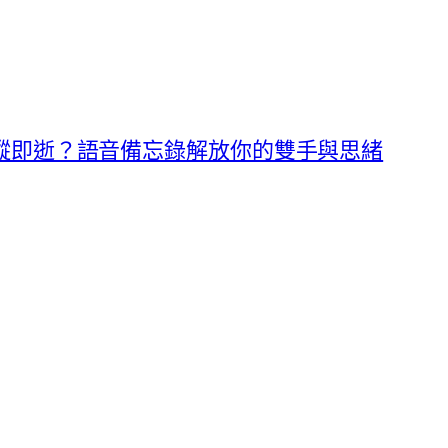
縱即逝？語音備忘錄解放你的雙手與思緒