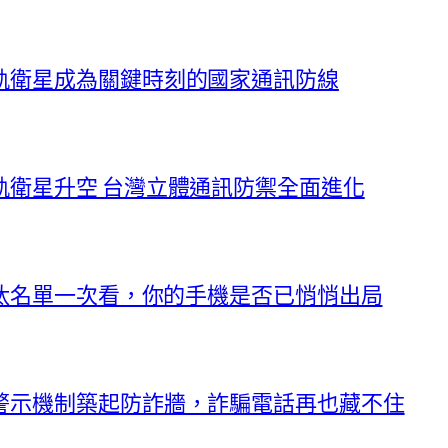
軌衛星成為關鍵時刻的國家通訊防線
軌衛星升空 台灣立體通訊防禦全面進化
淘汰名單一次看，你的手機是否已悄悄出局
警示機制築起防詐牆，詐騙電話再也藏不住