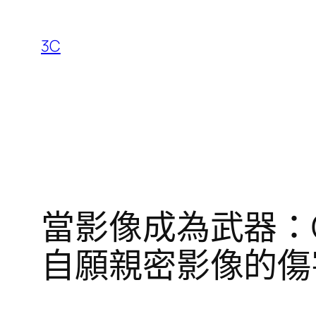
跳
至
3C
主
要
內
容
當影像成為武器：G
自願親密影像的傷