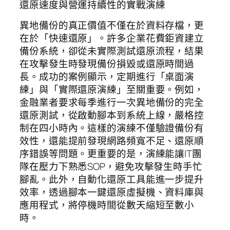
還原速度與營運持續性的實戰演練
異地備份的真正價值不僅在於資料存檔，更
在於「快速還原」。許多企業花費鉅資建立
備份系統，卻從未實際測試還原流程，結果
在攻擊發生時發現備份損毀或還原時間過
長。成功的案例顯示，定期進行「桌面演
練」與「實際還原演練」至關重要。例如，
金融業者要求每季進行一次異地備份的完全
還原測試，從啟動腳本到系統上線，嚴格控
制在四小時內。這樣的演練不僅驗證備份有
效性，還能提前發現網路頻寬不足、還原順
序錯誤等問題。更重要的是，演練能讓IT團
隊在壓力下熟悉SOP，避免攻擊發生時手忙
腳亂。此外，自動化還原工具能進一步提升
效率，透過腳本一鍵還原虛擬機、資料庫與
應用程式，將停機時間從數天縮短至數小
時。