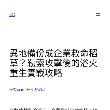
跳
至
3C
主
要
內
容
異地備份成企業救命稻
草？勒索攻擊後的浴火
重生實戰攻略
作者:
admin
分類:
3C資訊