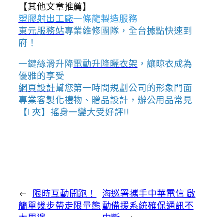
【其他文章推薦】
塑膠射出工廠
一條龍製造服務
東元服務站
專業維修團隊，全台據點快速到
府！
一鍵絲滑升降
電動升降曬衣架
，讓晾衣成為
優雅的享受
網頁設計
幫您第一時間規劃公司的形象門面
專業客製化禮物、贈品設計，辦公用品常見
【
L夾
】搖身一變大受好評!!
←
限時互動開跑！
海巡署攜手中華電信 啟
簡單幾步帶走限量熊
動備援系統確保通訊不