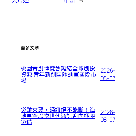
大周邊
中斷
→
更多文章
桃園青創博覽會鏈結全球創投
2026-
資源 青年新創團隊進軍國際市
08-07
場
災難來襲，通訊絕不能斷！海
2026-
地星空以次世代通訊迎向極限
08-07
災備