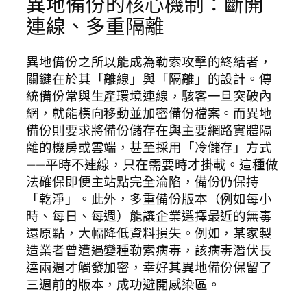
異地備份的核心機制：斷開
連線、多重隔離
異地備份之所以能成為勒索攻擊的終結者，
關鍵在於其「離線」與「隔離」的設計。傳
統備份常與生產環境連線，駭客一旦突破內
網，就能橫向移動並加密備份檔案。而異地
備份則要求將備份儲存在與主要網路實體隔
離的機房或雲端，甚至採用「冷儲存」方式
——平時不連線，只在需要時才掛載。這種做
法確保即便主站點完全淪陷，備份仍保持
「乾淨」。此外，多重備份版本（例如每小
時、每日、每週）能讓企業選擇最近的無毒
還原點，大幅降低資料損失。例如，某家製
造業者曾遭遇變種勒索病毒，該病毒潛伏長
達兩週才觸發加密，幸好其異地備份保留了
三週前的版本，成功避開感染區。