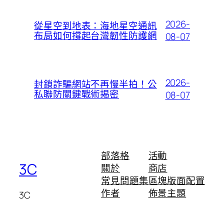
2026-
從星空到地表：海地星空通訊
布局如何撐起台灣韌性防護網
08-07
2026-
封鎖詐騙網站不再慢半拍！公
私聯防關鍵戰術揭密
08-07
部落格
活動
3C
關於
商店
常見問題集
區塊版面配置
作者
佈景主題
3C