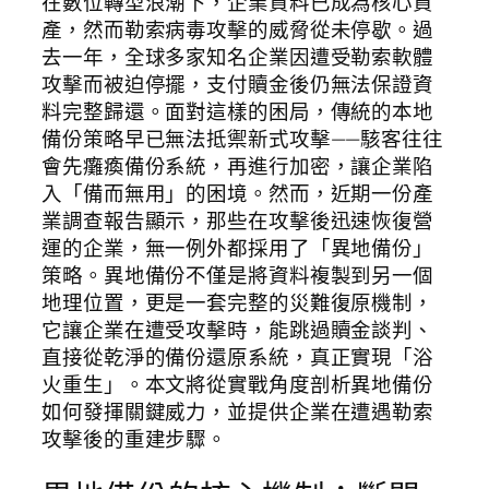
在數位轉型浪潮下，企業資料已成為核心資
產，然而勒索病毒攻擊的威脅從未停歇。過
去一年，全球多家知名企業因遭受勒索軟體
攻擊而被迫停擺，支付贖金後仍無法保證資
料完整歸還。面對這樣的困局，傳統的本地
備份策略早已無法抵禦新式攻擊——駭客往往
會先癱瘓備份系統，再進行加密，讓企業陷
入「備而無用」的困境。然而，近期一份產
業調查報告顯示，那些在攻擊後迅速恢復營
運的企業，無一例外都採用了「異地備份」
策略。異地備份不僅是將資料複製到另一個
地理位置，更是一套完整的災難復原機制，
它讓企業在遭受攻擊時，能跳過贖金談判、
直接從乾淨的備份還原系統，真正實現「浴
火重生」。本文將從實戰角度剖析異地備份
如何發揮關鍵威力，並提供企業在遭遇勒索
攻擊後的重建步驟。