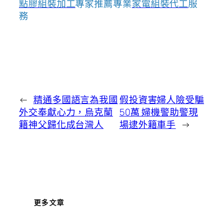
點膠組裝加工
專家推薦專業
家電組裝代工
服
務
←
精通多國語言為我國
假投資害婦人險受騙
外交奉獻心力，烏克蘭
50萬 婦機警助警現
籍神父歸化成台灣人
場逮外籍車手
→
更多文章