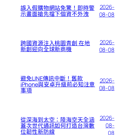
2026-
誤入假購物網站免驚！即時警
示畫面搶先擋下個資不外洩
08-08
2026-
跨國資源注入桃園青創 在地
新創迎向全球新商機
08-08
避免LINE傳訊中斷！舊款
2026-
iPhone與安卓升級前必知注意
08-08
事項
2026-
從深海到太空：陸海空天全涵
08-
蓋次世代通訊如何打造台灣數
位韌性新防線
08