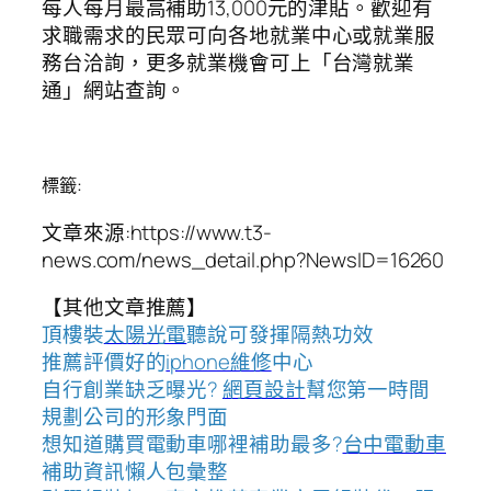
每人每月最高補助13,000元的津貼。歡迎有
求職需求的民眾可向各地就業中心或就業服
務台洽詢，更多就業機會可上「台灣就業
通」網站查詢。
標籤:
文章來源:https://www.t3-
news.com/news_detail.php?NewsID=16260
【其他文章推薦】
頂樓裝
太陽光電
聽說可發揮隔熱功效
推薦評價好的
iphone維修
中心
自行創業缺乏曝光?
網頁設計
幫您第一時間
規劃公司的形象門面
想知道購買電動車哪裡補助最多?
台中電動車
補助資訊懶人包彙整