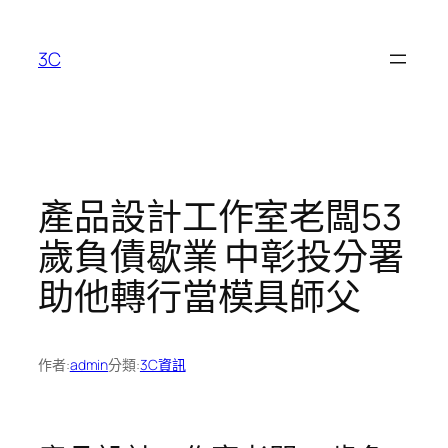
跳
至
3C
主
要
內
容
產品設計工作室老闆53
歲負債歇業 中彰投分署
助他轉行當模具師父
作者:
admin
分類:
3C資訊