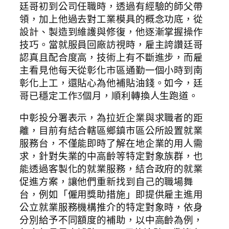
廷哥初到公司任職時，透過有經驗的師父帶
領，加上他過去對工業模具的概念功底，從
設計、製造到維護與修復，他逐漸掌握操作
技巧。當就服員回廠訪視時，雇主誇讚廷哥
認真且配合度高，技術上有不斷進步，而雇
主看見他每天從彰化市區通勤一個小時到南
彰化上工，還貼心為他補貼油錢。如今，廷
哥已穩定工作3個月，順利轉換人生跑道。
中彰投分署表示，為拉近企業與求職者的距
離，目前有結合轄區鄉鎮市區公所設置就業
服務台，不僅能即時了解在地企業的用人需
求，針對失業的中高齡等特定對象族群，也
能透過客製化的就業服務，結合政府的就業
促進方案，讓他們重新找到自己的職場舞
台，例如「僱用獎助措施」即提供雇主進用
公立就業服務機構推介的特定對象時，依身
分別給予不同額度的補助，以中高齡為例，