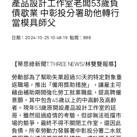
產品設計工作室老闆53歲負
債歇業 中彰投分署助他轉行
當模具師父
日期：2024-10-25 10:48:19 點閱：888
【蒂思綠新聞T.THREE NEWS/林雙雙報導】
勞動部為了幫助失業超過30天的特定對象重
返職場，推出「僱用獎助措施」，讓雇主可
藉由補助期間強化勞工就業職能，提高聘僱
意願，其中包含45歲以上的中高齡及高齡
者。現年53歲原開設產品設計工作室的廷
哥，雖然挺過疫情的考驗，但卻無法抵擋市
場的競爭，最終不得不關閉工作室，還因此
負債。所幸勞動力發展署中彰投分署二水就