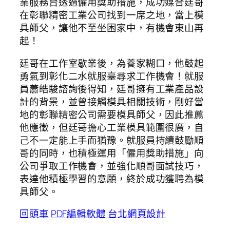
業服務台透過僱用獎助措施，成功媒合廷哥
在彰聯精密工業公司找到一席之地，當上模
具師父，讓他不至坐困家中，有機會東山再
起！
廷哥在工作室歇業後，為養家糊口，他鼓起
勇氣到彰化二水就服臺尋求工作機會！就服
員蕭皓駿諮詢後得知，廷哥擁有工業產品設
計的背景，並曾接觸模具相關技術，剛好當
地的彰聯精密公司需要模具師父，因此推薦
他應徵，但廷哥擔心工業模具範圍很廣，自
己不一定能上手而猶豫。就服員持續鼓勵順
哥的同時，也積極運用「僱用獎助措施」向
公司爭取工作機會，並強化順哥面試技巧，
表達他積極學習的意願，終於成功獲聘為模
具師父。
回頭車
PDF編輯軟體
台北網頁設計